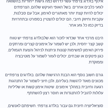
אילוף בולדוג צרפתי עשוי לדרוש כמה גישות ייחודיות בהשוואה
לגזעי כלבים אחרים. בשל האופי העיקש שלהם, הצרפתים
יכולים להיות קצת יותר מאתגרים לאימון, אבל עם סבלנות,
עקביות וחיזוק חיובי, הם יכולים להצטיין בספורט ובתחרויות
בדיוק כמו כל גזע אחר.
היבט מרכזי אחד שכדאי לזכור הוא שלבולדוג צרפתי יש טווח
קשב קצר יחסית, ולכן יש לשמור על אימונים קצרים ומרתקים.
פירוק האימון למשימות קטנות וניתנות לניהול והצעת תגמולים,
כגון פינוקים או שבחים, יכולים לעזור לשמור על מוטיבציה
וממוקדת.
גורם חשוב נוסף הוא הבנת הרגישות שלהם. בולדוגים צרפתיים
מכוונים מאוד לרגשות בעליהם, ולכן חיוני לשמור על התנהגות
רגועה וחיובית במהלך אימונים. שיטות אימון קשות או שליליות
עלולות להוביל להתנגדות או חוסר רצון להשתתף.
סוציאליזציה חיונית גם עבור בולדוג צרפתי. חשיפתם לאנשים,