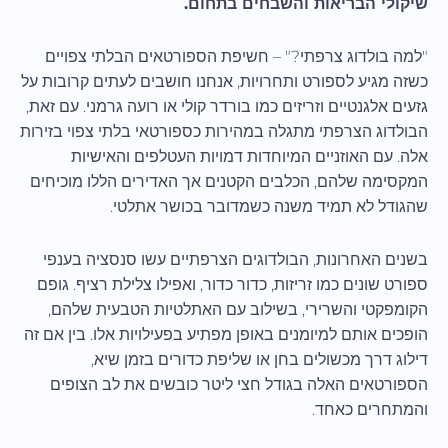
שיקולי הבריאות והשבחים בתחום.
"למה בולדוג צרפתי?" – חשיפת הספורטאים הבלתי צפויים
כשזה מגיע לספורט ותחרויות, אנחנו חושבים לעתים קרובות על
גזעים אלגנטיים וזריזים כמו בורדר קולי או רועה גרמני. עם זאת,
הבולדוג הצרפתי מתגלה במהירות כספורטאי בלתי צפוי בזירות
אלה. עם האוזניים המיוחדות דמויות העטלפים והאישיות
המקסימה שלהם, הכלבים הקטנים אך האדירים הללו מוכיחים
שהגודל לא תמיד משנה כשמדובר בכושר אתלטי.
בשנים האחרונות, הבולדוגים הצרפתיים עשו סנסציה בענפי
ספורט שונים כמו זריזות, כדור כדור, ואפילו צלילת רציף. גופם
הקומפקטי והשרירי, בשילוב עם האתלטיות הטבעית שלהם,
הופכים אותם למיומנים באופן מפתיע בפעילויות אלו. בין אם זה
דילוג דרך מכשולים בחן או שליפת כדורים בזמן שיא,
הספורטאים האלה בגודל חצי ליטר כובשים את לב הצופים
והמתחרים כאחד.