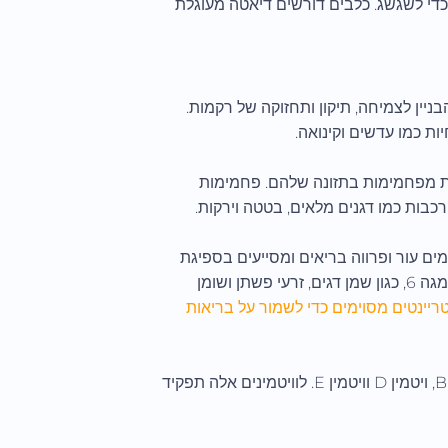
די לשגשג. כלבים דורשים דיאטה מעוגלת
בניין לצמיחה, תיקון ותחזוקה של רקמות.
ות כמו עדשים וקינואה.
לת מפחמימות בתזונה שלהם. פחמימות
כבות כמו דגנים מלאים, בטטה וירקות.
ים עור ופרווה בריאים ומסייעים בספיגת
ויטמינים מסוימים. חפש מקורות של חומצות שומן אומגה 3 ואומגה 6, כגון שמן דגים, זרעי פשתן ושומן
ריינטים מסוימים כדי לשמור על בריאות
כלבים זקוקים למגוון ויטמינים, כולל ויטמין A, ויטמינים מקבוצת B, ויטמין D וויטמין E. לוויטמינים אלה תפקיד