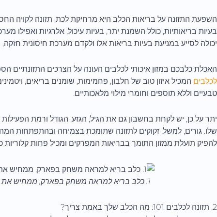
השפעת התזונה על בריאות הכלב היא מרחיקת לכת. תזונה לקויה החסרה 
בעיות בריאותיות, כולל השמנת יתר, בעיות עיכול, אלרגיות ואפילו מער
יכולה לסייע במניעת בעיות בריאות אלו ולקדם מערכת חיסונית חזקה, נ
האכלת כלבכם במזון איכותי לכלבים העונה על הצרכים התזונתיים הס
לכלבים
המכיל איזון טוב של חלבון, פחמימות, שומנים בריאים, ויטמיני
טבעיים וללא תוספים וחומרי מילוי מלאכותיים.
יתר על כן, יש לקחת בחשבון גם את הגיל, הגזע, הגודל ורמת הפעילו
שלו. גורים, למשל, זקוקים לתזונה שתומכת בצמיחה ובהתפתחות המהי
להפיק תועלת ממזון התומך בבריאות המפרקים ומכיל פחות קלוריות כד
1. כלב בריא למראה משחק בפארק, ממחיש את היתרונות של תזונה נכונה.
2. תזונה לכלבים 101: מה הכלב שלך באמת צריך?