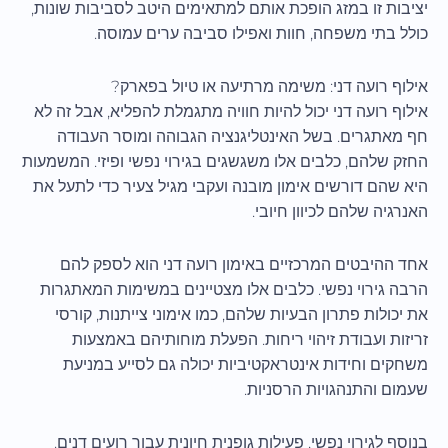
יציבות זו במזג הופכת אותם למתאימים היטב לסביבות שונות,
כולל בתי משפחה, חוות ואפילו סביבה ערים עמוסה.
אילוף רועה דני: משימה מרתיעה או טיול בפארק?
אילוף רועה דני יכול להיות חוויה מתגמלת להפליא, אבל זה לא
חף מאתגרים. בשל האינטליגנציה הגבוהה ומוסר העבודה
החזק שלהם, כלבים אלו משגשגים בגירוי נפשי ופיזי. המשמעות
היא שהם דורשים אימון מובנה ועקבי מגיל צעיר כדי לתעל את
האנרגיה שלהם לכיוון חיובי.
אחד ההיבטים המרכזיים באימון רועה דני הוא לספק להם
הרבה גירוי נפשי. כלבים אלו מצטיינים במשימות המאתגרות
את יכולות פתרון הבעיות שלהם, כמו אימוני צייתנות, קורסי
זריזות ועבודת זיהוי ריחות. הפעלת מוחותיהם באמצעות
משחקים וחידות אינטראקטיביות יכולה גם לסייע במניעת
שעמום והתנהגויות הרסניות.
בנוסף לגירוי נפשי, פעילות גופנית חיונית עבור רועים דנים.