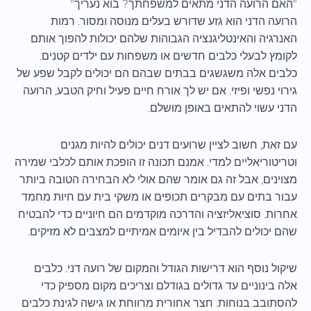
"האם הרועה הדני מתאים למשפחתך? בוא נעריך"
הרועה הדני הוא גזע שדורש בעלים מנוסה ומסור. רמות
האנרגיה והאינטליגנציה הגבוהות שלהם יכולות להפוך אותם
לקומץ לבעלי כלבים חדשים או משפחות עם ילדים קטנים.
כלבים אלה משגשגים בבתים שבהם הם יכולים לקבל שפע של
גירוי נפשי ופיזי. אם יש לך אורח חיים פעיל וחיק הטבע, הרועה
הדני עשוי להתאים באופן מושלם.
עם זאת, חשוב לציין שרועים דנים יכולים להיות מגנים
וטריטוריאליים למדי. אמנם תכונה זו הופכת אותם לכלבי שמירה
מצוינים, אבל זה גם אומר שהם אולי לא הבחירה הטובה ביותר
עבור בתים עם מבקרים תכופים או משקי בית עם חיות מחמד
אחרות. סוציאליזציה והדרכה מוקדמים הם חיוניים כדי להבטיח
שהם יכולים להבדיל בין איומים אמיתיים למצבים לא מזיקים.
שיקול נוסף הוא דרישות הגודל והמקום של רועה דני. כלבים
אלה בינוניים עד גדולים בגודלם וצריכים מקום מספיק כדי
להסתובב בנוחות. חצר אחורית מרווחת או גישה לגינת כלבים