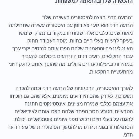
ההכשרה שלו ובהתאמה למשפחות.
"הרועה הדני: הצצה להיסטוריה העשירה שלו"
הרועה הדני הוא גזע יוצא דופן עם היסטוריה עשירה שתחילתה
מאות שנים. כלבים אלה, שפותחו במקור בדנמרק, שימשו
בעיקר לרעיית בעלי חיים בחוות. מוסר העבודה החזק,
האינטליגנציה והנאמנות שלהם הפכו אותם לנכסים יקרי ערך
עבור החקלאים. רועים דנים היו ידועים ביכולתם להעביר
במהירות וביעילות עדרים גדולים, מה שהופך אותם לחלק חיוני
מהתעשייה החקלאית.
לאורך ההיסטוריה, הרבגוניות של הרועה הדני זכתה להכרה
ומוערכת. לא רק שהם היו רועים מיומנים, אלא שהם גם הוכיחו
את עצמם ככלבי שמירה מצוינים. אינסטינקטים ההגנה
הטבעיים והטבע חסר הפחד שלהם הפכו אותם לאידיאליים
להגנה על בעלי חיים ורכוש מפני איומים פוטנציאליים. יכולת
הסתגלות ורבגוניות זו תרמו להמשך הפופולריות של גזע הרועה
הדני.