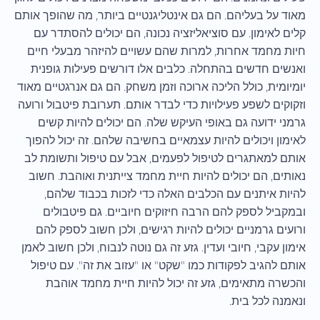
מאוד על בעליהם. הם גם אינטליגנטיים ביותר, מה שהופך אותם
קלים לאימון. עם סוציאליזציה נכונה, הם יכולים להסתדר עם
חיות מחמד אחרות, למרות שהם עשויים להיזהר מבעלי חיים
ואנשים חדשים בהתחלה. כלבים אלו דורשים פעילות גופנית
יומיומית, כולל הליכה ארוכה וזמן משחק. הם גם אנרגטיים מאוד
וזקוקים לשפע פעילויות כדי לבדר אותם. תערובת פיטבול ורועה
גרמני ידועה גם באופי העיקש שלה. הם יכולים להיות קשים
לאימון ויכולים להיות עצמאיים בחשיבה שלהם. זה יכול להפוך
אותם למאתגרים לטיפול לפעמים, אבל עם טיפול ותשומת לב
נאותים, הם יכולים להיות חיית מחמד צייתנית ואוהבת. חשוב
להיות איתנים עם הכלבים האלה כדי לזכות בכבוד שלהם,
ובמקביל לספק להם הרבה חיזוקים חיוביים. גם פיטבולים
ורועים גרמניים יכולים להיות רגישים, ולכן חשוב לספק להם
אימון עקבי, חיובי ועדין. גזע זה גם נוטה לנבוח, ולכן חשוב לאמן
אותם להגיב לפקודות כמו "שקט" או "עזוב את זה". עם טיפול
והכשרה מתאימים, גזע זה יכול להיות חיית מחמד אוהבת
ונאמנה לכל בית.