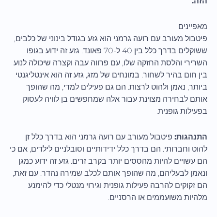
הזה.
מאפיינים
פיטבול מעורב עם רועה גרמני הוא גזע בגודל בינוני של כלבים,
ששוקלים בדרך כלל בין 40 ל-70 פאונד. גזע זה ידוע בגופו
השרירי והלסת החזקה שלו, עם פרווה עבה וקצרה שיכולה לנוע
בין חום בהיר לשחור. במונחים של מזג, גזע זה הוא אינטליגנטי
ביותר, נאמן ולהוט לרצות. הם גם פעילים למדי, מה שהופך
אותם לבחירה מצוינת עבור אלה שמחפשים בן לוויה לעסוק
בפעילות גופנית.
התנהגות:
פיטבול מעורב עם רועה גרמני הוא בדרך כלל זן
להוט וחברותי. הם בדרך כלל ידידותיים וסובלניים לילדים, אם כי
הם עשויים להיות מהססים יותר בקרב זרים. גזע זה ידוע כמגן
ונאמן לבעליהם, מה שהופך אותם לכלב שמירה נהדר. עם זאת,
הם זקוקים להרבה פעילות גופנית וגירוי מנטלי כדי להימנע
מלהיות משועממים או הרסניים.