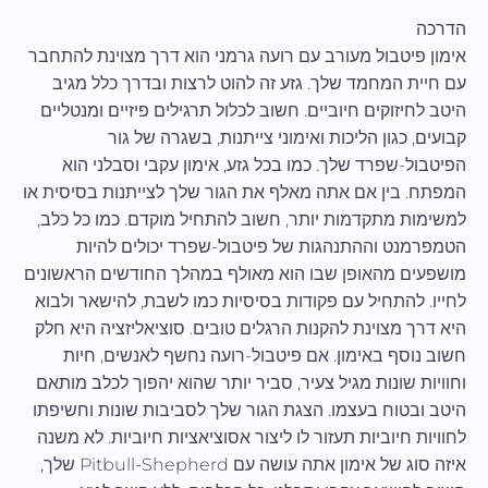
הדרכה
אימון פיטבול מעורב עם רועה גרמני הוא דרך מצוינת להתחבר
עם חיית המחמד שלך. גזע זה להוט לרצות ובדרך כלל מגיב
היטב לחיזוקים חיוביים. חשוב לכלול תרגילים פיזיים ומנטליים
קבועים, כגון הליכות ואימוני צייתנות, בשגרה של גור
הפיטבול-שפרד שלך. כמו בכל גזע, אימון עקבי וסבלני הוא
המפתח. בין אם אתה מאלף את הגור שלך לצייתנות בסיסית או
למשימות מתקדמות יותר, חשוב להתחיל מוקדם. כמו כל כלב,
הטמפרמנט וההתנהגות של פיטבול-שפרד יכולים להיות
מושפעים מהאופן שבו הוא מאולף במהלך החודשים הראשונים
לחייו. להתחיל עם פקודות בסיסיות כמו לשבת, להישאר ולבוא
היא דרך מצוינת להקנות הרגלים טובים. סוציאליזציה היא חלק
חשוב נוסף באימון. אם פיטבול-רועה נחשף לאנשים, חיות
וחוויות שונות מגיל צעיר, סביר יותר שהוא יהפוך לכלב מותאם
היטב ובטוח בעצמו. הצגת הגור שלך לסביבות שונות וחשיפתו
לחוויות חיוביות תעזור לו ליצור אסוציאציות חיוביות. לא משנה
איזה סוג של אימון אתה עושה עם Pitbull-Shepherd שלך,