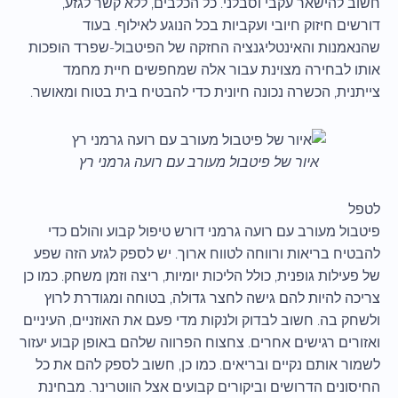
חשוב להישאר עקבי וסבלני. כל הכלבים, ללא קשר לגזע,
דורשים חיזוק חיובי ועקביות בכל הנוגע לאילוף. בעוד
שהנאמנות והאינטליגנציה החזקה של הפיטבול-שפרד הופכות
אותו לבחירה מצוינת עבור אלה שמחפשים חיית מחמד
צייתנית, הכשרה נכונה חיונית כדי להבטיח בית בטוח ומאושר.
איור של פיטבול מעורב עם רועה גרמני רץ
לטפל
פיטבול מעורב עם רועה גרמני דורש טיפול קבוע והולם כדי
להבטיח בריאות ורווחה לטווח ארוך. יש לספק לגזע הזה שפע
של פעילות גופנית, כולל הליכות יומיות, ריצה וזמן משחק. כמו כן
צריכה להיות להם גישה לחצר גדולה, בטוחה ומגודרת לרוץ
ולשחק בה. חשוב לבדוק ולנקות מדי פעם את האוזניים, העיניים
ואזורים רגישים אחרים. צחצוח הפרווה שלהם באופן קבוע יעזור
לשמור אותם נקיים ובריאים. כמו כן, חשוב לספק להם את כל
החיסונים הדרושים וביקורים קבועים אצל הווטרינר. מבחינת