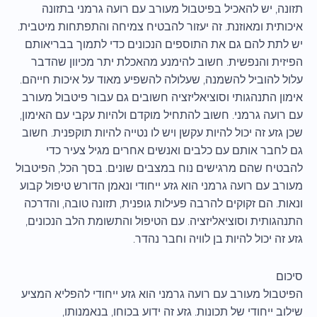
תזונה, יש להאכיל בפיטבול מעורב עם רועה גרמני בתזונה
איכותית ומאוזנת. זה יעזור להבטיח צמיחה והתפתחות מיטבית.
יש לתת להם גם את התוספים הנכונים כדי לתמוך בבריאותם
הפיזית והנפשית. חשוב להימנע מהאכלת יתר מכיוון שהדבר
עלול להוביל להשמנה, שעלולה להשפיע מאוד על איכות חייהם.
אימון התנהגותי וסוציאליזציה חשובים גם עבור פיטבול מעורב
עם רועה גרמני. חשוב להתחיל מוקדם ולהיות עקבי עם האימון,
שכן גזע זה יכול להיות עקשן ויש לו נטייה להיות תוקפנית. חשוב
גם לחבר אותם עם כלבים ואנשים אחרים מגיל צעיר כדי
להבטיח שהם מרגישים נוח במצבים שונים. בסך הכל, הפיטבול
מעורב עם רועה גרמני הוא גזע ייחודי ונאמן הדורש טיפול קבוע
ונאות. הם זקוקים להרבה פעילות גופנית, תזונה טובה, והדרכה
התנהגותית וסוציאליזציה. עם הטיפול והתשומת הלב הנכונים,
גזע זה יכול להיות בן לוויה וחבר נהדר.
סיכום
הפיטבול מעורב עם רועה גרמני הוא גזע ייחודי להפליא המציע
שילוב ייחודי של תכונות. גזע זה ידוע בכוחו, בנאמנותו,