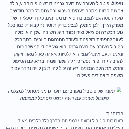
טיפול:
פיטבול מעורב עם רועה גרמני דורש טיפוח קבוע, כולל
צחצוח פרווה מספר פעמים בשבוע ורחצתם כל כמה חודשים.
גזע זה נוטה גם למצבים רפואיים מסוימים, כגון דיספלזיה של
מפרק הירך, ולכן מומלץ לבצע בדיקות וטרינר קבועות. כמו בכל
גזע, הכשרה וסוציאליזציה נכונה היא חשובה, שכן היא יכולה
לעזור להפחית תוקפנות ולעודד התנהגות חיובית. בסך הכל,
פיטבול מעורב עם רועה גרמני הוא גזע ייחודי המשלב כוח
ונאמנות עם אינטליגנציה ואתלטיות. גזע זה פעיל מאוד וזקוק
להרבה גירוי פיזי ונפשי כדי להישאר שמח ובריא. עם הטיפול
והתשומת הלב הנכונים, גזע זה יכול להיות בן לוויה נהדר עבור
משפחות ויחידים פעילים.
פיטבול מעורב עם רועה גרמני מסתכל למצלמה
התנהגות
תערובות פיטבול ורועה גרמני הם בדרך כלל כלבים מאוד
פעילים ונאמנים. הם ידועים ככלבי משפחה מצוינים ויכולים להגן