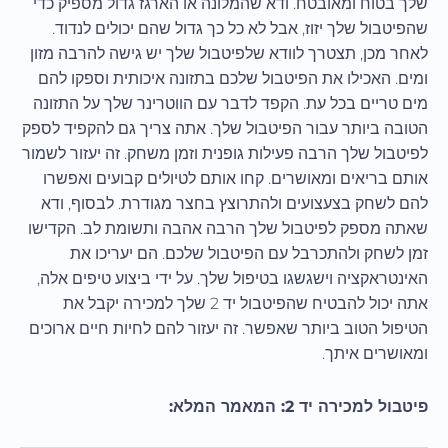
שלך בטוח ומאובטח. ודא שהמלונה או הארגז גדול מספיק כדי
שהפיטבול שלך יזוז, אבל לא כל כך גדול שהם יכולים לנדוד.
לאחר מכן, תצטרך לוודא שלפיטבול שלך יש גישה להרבה מזון
ומים. האכילו את הפיטבול שלכם בתזונה איכותית וספקו להם
מים טריים בכל עת. הקפד לדבר עם הווטרינר שלך על התזונה
הטובה ביותר עבור הפיטבול שלך. אתה צריך גם להקפיד לספק
לפיטבול שלך הרבה פעילות גופנית וזמן משחק. זה יעזור לשמור
אותם בריאים ומאושרים. קחו אותם לטיולים קבועים ואפשרו
להם לשחק בצעצועים ולהתרוצץ בחצר מגודרת. לבסוף, ודא
שאתה מספק לפיטבול שלך הרבה אהבה ותשומת לב. הקדישו
זמן לשחק ולהתכרבל עם הפיטבול שלכם. הם יעריכו את
האינטראקציה וישגשגו בטיפול שלך. על ידי ביצוע טיפים אלה,
אתה יכול להבטיח שהפיטבול יד 2 שלך למכירה יקבל את
הטיפול הטוב ביותר שאפשר. זה יעזור להם לחיות חיים ארוכים
ומאושרים איתך.
פיטבול למכירה יד 2: המאמר המלא: