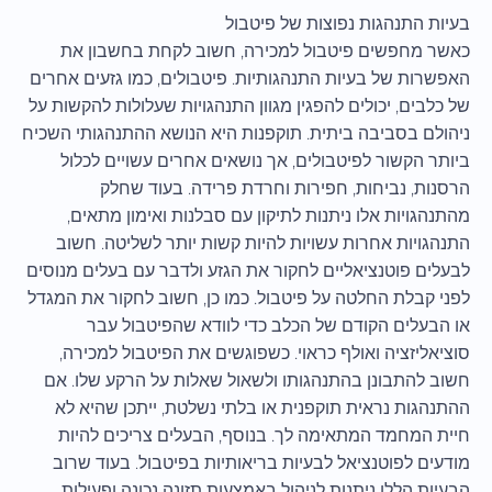
בעיות התנהגות נפוצות של פיטבול
כאשר מחפשים פיטבול למכירה, חשוב לקחת בחשבון את
האפשרות של בעיות התנהגותיות. פיטבולים, כמו גזעים אחרים
של כלבים, יכולים להפגין מגוון התנהגויות שעלולות להקשות על
ניהולם בסביבה ביתית. תוקפנות היא הנושא ההתנהגותי השכיח
ביותר הקשור לפיטבולים, אך נושאים אחרים עשויים לכלול
הרסנות, נביחות, חפירות וחרדת פרידה. בעוד שחלק
מהתנהגויות אלו ניתנות לתיקון עם סבלנות ואימון מתאים,
התנהגויות אחרות עשויות להיות קשות יותר לשליטה. חשוב
לבעלים פוטנציאליים לחקור את הגזע ולדבר עם בעלים מנוסים
לפני קבלת החלטה על פיטבול. כמו כן, חשוב לחקור את המגדל
או הבעלים הקודם של הכלב כדי לוודא שהפיטבול עבר
סוציאליזציה ואולף כראוי. כשפוגשים את הפיטבול למכירה,
חשוב להתבונן בהתנהגותו ולשאול שאלות על הרקע שלו. אם
ההתנהגות נראית תוקפנית או בלתי נשלטת, ייתכן שהיא לא
חיית המחמד המתאימה לך. בנוסף, הבעלים צריכים להיות
מודעים לפוטנציאל לבעיות בריאותיות בפיטבול. בעוד שרוב
הבעיות הללו ניתנות לניהול באמצעות תזונה נכונה ופעילות