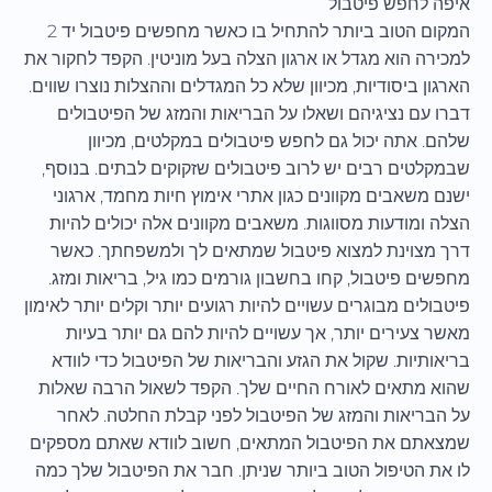
איפה לחפש פיטבול
המקום הטוב ביותר להתחיל בו כאשר מחפשים פיטבול יד 2
למכירה הוא מגדל או ארגון הצלה בעל מוניטין. הקפד לחקור את
הארגון ביסודיות, מכיוון שלא כל המגדלים וההצלות נוצרו שווים.
דברו עם נציגיהם ושאלו על הבריאות והמזג של הפיטבולים
שלהם. אתה יכול גם לחפש פיטבולים במקלטים, מכיוון
שבמקלטים רבים יש לרוב פיטבולים שזקוקים לבתים. בנוסף,
ישנם משאבים מקוונים כגון אתרי אימוץ חיות מחמד, ארגוני
הצלה ומודעות מסווגות. משאבים מקוונים אלה יכולים להיות
דרך מצוינת למצוא פיטבול שמתאים לך ולמשפחתך. כאשר
מחפשים פיטבול, קחו בחשבון גורמים כמו גיל, בריאות ומזג.
פיטבולים מבוגרים עשויים להיות רגועים יותר וקלים יותר לאימון
מאשר צעירים יותר, אך עשויים להיות להם גם יותר בעיות
בריאותיות. שקול את הגזע והבריאות של הפיטבול כדי לוודא
שהוא מתאים לאורח החיים שלך. הקפד לשאול הרבה שאלות
על הבריאות והמזג של הפיטבול לפני קבלת החלטה. לאחר
שמצאתם את הפיטבול המתאים, חשוב לוודא שאתם מספקים
לו את הטיפול הטוב ביותר שניתן. חבר את הפיטבול שלך כמה