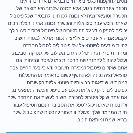
נוטים לתוקפנות כלפי בעלי חיים ובני אדם אחרים. זו אינה
תכונה אינהרנטית בגזע, אלא תכונה שלרוב היא תוצאה של
הכשרה וסוציאליזציה לא נכונה. לכן חיוני להבטיח שכל פיטבול
שאתה רוכש עבר סוציאליות והכשרה נכונה. ארגוני הצלה רבים
יכולים לספק מידע על ההיסטוריה של פיטבול ויכולים לעזור לך
לקבוע אם הוא עבר סוציאליזציה נכונה או לא. לבסוף, חשוב
להיות מודעים לפוטנציאל של פיטבולים לסבול מחרדה
ומחרדת פרידה. זה יכול להיגרם משילוב של גנטיקה וסביבה,
ועלול להוביל להתנהגויות הרסניות כמו לעיסה ונביחות. אם
אתם שוקלים פיטבול למכירה, חשוב לוודא כי בעל החיים עבר
סוציאליזציה נכונה ולא נחשף לשום טראומה או התעללות.
למרות שיש דאגות בריאותיות פוטנציאליות הקשורות
לפיטבולים, ניתן לנהל את כולם עם טיפול והכשרה מתאימים.
אם אתה שוקל פיטבול למכירה, חשוב לעשות את המחקר שלך
ולהבטיח שאתה יכול לספק את הסביבה הנכונה וטיפול עבור
חיית המחמד שלך. פעולה זו תעזור להבטיח שהפיטבול שלך
בריא, שמח ומותאם היטב.