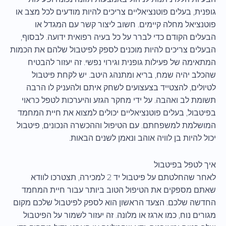
גופנית, בעלים פוטנציאליים צריכים להיות מודעים לכל מצב או
פוטנציאל מחלה קיימים. חשוב ליצור קשר עם המגדל או
הבעלים הקודם כדי לברר על כל בעיה רפואית ידועה. לבסוף,
הבעלים צריכים להיות מוכנים לספק לפיטבול שלהם את הכמות
המתאימה של פעילות גופנית וגירוי נפשי. זה יעזור להבטיח
שהכלב יהיה שמח, בריא ומתנהג היטב. יש לקחת פיטבול
לטיולים, להצטייד בצעצועים לשחק איתם ולהעניק לו הרבה
תשומת לב ואהבה. על ידי מחקר הגזע והיערכות לטפל כראוי
בפיטבול, בעלים פוטנציאליים יכולים למצוא את חיית המחמד
המושלמת למשפחתם. עם הטיפול וההכשרה הנכונים, פיטבול
יכול להיות בן לוויה אוהב ונאמן לשנים הבאות.
איך לטפל בפיטבול
לאחר שהחלטתם על פיטבול יד 2 למכירה, תצטרכו לוודא
שאתם מספקים את הטיפול הטוב ביותר עבור חיית המחמד
החדשה שלכם. הצעד הראשון הוא לספק לפיטבול שלכם מקום
מגורים נוח, כמו ארגז או מלונה. זה יעזור לשמור על הפיטבול