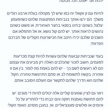
יללות ועד יאפס, הכל מכוסה.
לחיות עם זן ווקאלי זה כמו שיש לך מקהלה בעלת ארבע רגליים
משלך. הם ירצו אותך בנביחות המתנגנות שלהם כשהפעמון
יצלצל, כשהם יבחינו בסנאי בחצר האחורית, או פשוט כשהם
נרגשים לראות אותך. יש להם קול נושא, אז אל תתפלאו אם
השכנים שלכם יכירו היטב את הכישרונות הקוליים של חברכם
הפרוותי.
בעוד שנביחות קבועות שלהם עשויות להיות קצת מכריעות
לפעמים, חשוב לזכור שהכלבים האלה רק מביעים את עצמם.
הם לא רועשים לשם כך – יש להם באמת מה לומר. בין אם זו
אזהרה, בקשה לתשומת לב או סתם התרגשות טהורה, הקול
שלהם הוא הדרך שלהם לתקשר עם העולם הסובב אותם.
ראוי גם לציין שגזעים קוליים אלה יכולים להיות די מגנים. יש
להם תחושת נאמנות חזקה והם ינבחו כדי להתריע על כל
איומים או פולשים פוטנציאליים. אז, במובן מסוים, האופי הקולי