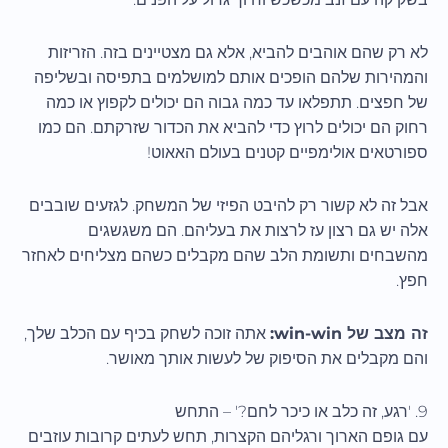
לא רק שהם אוהבים להביא, אלא גם מצטיינים בזה. הזריזות
והמהירות שלהם הופכים אותם למושלמים בתפיסה ובשליפה
של חפצים. תתפלאו עד כמה גבוה הם יכולים לקפוץ או כמה
רחוק הם יכולים לרוץ כדי להביא את הכדור שזרקתם. הם כמו
ספורטאים אולימפיים קטנים בעולם האאוט!
אבל זה לא קשור רק להיבט הפיזי של המשחק. לגזעים שובבים
אלה יש גם רצון עז לרצות את בעליהם. הם משגשגים
מהשבחים ותשומת הלב שהם מקבלים כשהם מצליחים לאחזר
חפץ.
זה מצב של win-win:
אתה זוכה לשחק בכיף עם הכלב שלך,
והם מקבלים את הסיפוק של לעשות אותך מאושר.
9. 'רגע, זה כלב או כיכר לחם?' – התחש
עם גופם הארוך ורגליהם הקצרות, תחש לעתים קרובות עוזבים