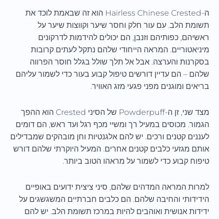
ה-Hairless Chinese Crested הוא זה שבאמת לוכד את
תשומת הלב. עם עור חלק וחסר שיער וקווצות שיער על
ראשיהם, כפותיהם וזנבן, הם יכולים להידמות לדרקונים
מיניאטוריים. המראה הייחודי שלהם נתקל לעתים קרובות
בסקרנות והערצה. אבל אל תלך שולל בגלל חוסר הפרווה
שלהם – הם עדיין דורשים טיפול קבוע בעור כדי לשמור עליהם
בריאים ומוגנים מפני פגעי מזג האוויר.
מצד שני, זן ה-Powderpuff של הסיני Crested הוא ההפך
הגמור. מכוסים במעיל רך ומשיי מכף רגל ועד ראש, הם דומים
לעננים קטנים ורכים. יש להם אלגנטיות וחן מובהקים שמבדילים
אותם מגזעי כלבים קטנים אחרים. המעיל היוקרתי שלהם דורש
טיפוח קבוע כדי לשמור על מראהו הטוב ביותר.
למרות המראה המדהים שלהם, סיני ציצית ידועים באופיים
הידידותי והחיבה שלהם. הם כלבים חברתיים המשגשגים על
ידידות אנושית ואוהבים להיות במרכז תשומת הלב. יש להם