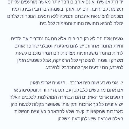
ידידות אנושית ואינם אוהבים דבר יותר מאשר מורעפים עליהם
תשומת לב וחיבה. הם ילוו אותך בשמחה ברחבי הבית, תמיד
מוכנים להציע את אהבתם ותמיכה ללא תנאים. הנוכחות שלהם
יכולה להביא תחושת נוחות וחמימות לכל בית.
גזעים אלה הם לא רק חביבים, אלא הם גם נהדרים עם ילדים
וחיות מחמד אחרות. יש להם מזג עדין וסבלני שהופך אותם
לחיות מחמד משפחתיות מצוינות. הם תמיד מוכנים לשעת
משחק וישמחו להצטרף לכל הרפתקה, אבל כשמגיע הזמן
להירגע, הם יודעים איך להתכרבל ולהירגע.
7. 'אני נשבע שזה היה ארנב!' – הגזעים ארוכי האוזן
אם אתם מחפשים כלב קטן עם תכונה ייחודית ומקסימה, אז
הגזעים ארוכי האוזניים הם הבחירה המושלמת. לכלבים האלה
יש אוזניים כל כך ארוכות ותקיעות, שאפשר בקלות לטעות בהן
כארנבות שמקפצות. קשה שלא להתאהב באוזניים הנפולות
האלה שנראה שיש להן דעה משלהן.