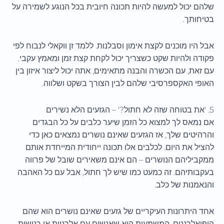
שלהם יכול למעשה להיות תכונה חיובית בכל הנוגע לשמירה על
בטיחותך.
אבל היו מוכנים לקצת אימון וסבלנות. ללמד זן ווקאלי לנבוח לפי
פקודה ולהיות שקט כשצריך יכול לקחת קצת זמן ומאמץ עקבי.
עם זאת, עם הכשרה והבנה מתאימים, אתה יכול ליצור איזון בין
האופי האקספרסיבי שלהם לבין הצורך בשקט ושלווה.
5. 'את בטוחה שזה לא חתול?' – הגזעים הלא נשירים
אם נמאס לך למצוא כל הזמן שיער כלבים על כל הבגדים
והרהיטים שלך, אז הגזעים שאינם נושרים נמצאים כאן כדי
להציל את היום. לכלבים אלו תכונה ייחודית המייחדת אותם
ממקביליהם הנושרים – הם אינם משאירים שובל של פרווה
בעקבותיהם. זה כמעט כמו שיש לך חתול, אבל עם כל האהבה
והנאמנות של כלב.
אחד היתרונות העיקריים של גזעים שאינם נושרים הוא שהם
היפואלרגנים. המשמעות היא שאנשים עם אלרגיות או רגישות