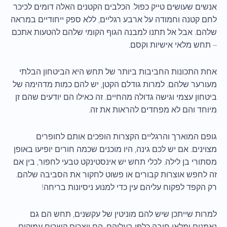
אנשים שעושים טייק כפול. הכלבים הקטנים האלה דומים לכיכר
לחם קטנה וחמודה על ארבע רגליים, ללא ספק ייחודיים במראה
שלהם. אבל אל תתנו למבנה הגוף הקומי שלהם להטעות אתכם
– תחש מלאי אישיות וקסם.
אחת התכונות החביבות ביותר של תחש היא הביטחון הבלתי
מעורער שלהם. למרות גודלם הקטן, יש להם כמות מדהימה של
ביטחון עצמי וגישה גדולה מהחיים. זה כאילו הם יודעים שהם זן
מיוחד והם לא מפחדים להראות את זה.
גופם המוארך והרגליים הקצרות הופכים אותם לחופרים
מצוינים. אם יש לכם גינה, היו מוכנים שכמה חורים יופיעו באופן
מסתורי בן לילה. לכלי תחש יש אינסטינקט טבעי לחפור, בין אם
זה לחפש אוצרות קבורים או פשוט לחקור את הסביבה שלהם.
רק הקפד לפקוח עליהם עין כדי למנוע ניסיונות בריחה!
למרות שייתכן שיש להם מוניטין של עקשנים, תחש הם גם
נאמנים ומלאי חיבה כלפי בעליהם. הם יוצרים קשרים עמוקים