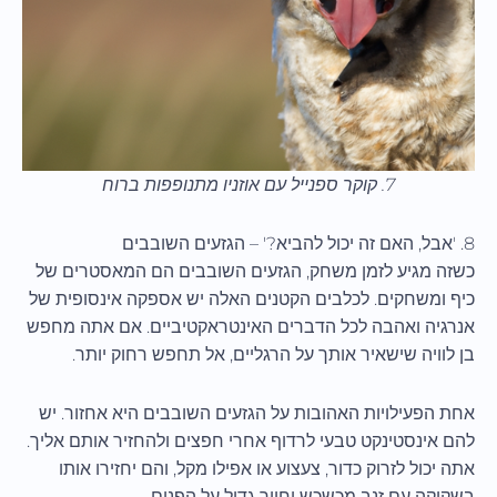
7. קוקר ספנייל עם אוזניו מתנופפות ברוח
8. 'אבל, האם זה יכול להביא?' – הגזעים השובבים
כשזה מגיע לזמן משחק, הגזעים השובבים הם המאסטרים של
כיף ומשחקים. לכלבים הקטנים האלה יש אספקה אינסופית של
אנרגיה ואהבה לכל הדברים האינטראקטיביים. אם אתה מחפש
בן לוויה שישאיר אותך על הרגליים, אל תחפש רחוק יותר.
אחת הפעילויות האהובות על הגזעים השובבים היא אחזור. יש
להם אינסטינקט טבעי לרדוף אחרי חפצים ולהחזיר אותם אליך.
אתה יכול לזרוק כדור, צעצוע או אפילו מקל, והם יחזירו אותו
בשקיקה עם זנב מכשכש וחיוך גדול על הפנים.