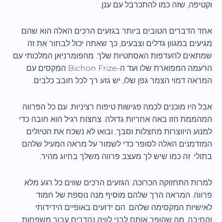
וקטיפה, שזה כמו להתכרבל עם ענן.
אחד הדברים הטובים ביותר בגזעים הרכים האלה הוא שהם
מגיעים במגוון גדלים וצבעים, כך שאתה יכול לבחור את זה
שמתאים להעדפות האסתטיות שלך. מהפומרניאן המלכותי עם
הרעמה המפוארת שלו ועד ה-Bichon Frize המקסים עם
המראה דמוי הצמר גפן שלו, יש גזע רך לכל חובב כלבים.
אבל היו מוכנים לכמה פגישות טיפוח רציניות. עם כל הפרווה
המהממת הזו באה אחריות גדולה. צחצוח רגיל הוא חובה כדי
למנוע היווצרות מחצלות וסבך. ובואו לא נשכח את הטיולים
המזדמנים האלה לסופר כדי לשמור על מראה המעיל שלהם
בתולי. זה כמו שיש לך מעצב פרווה משלך בחיוג מהיר.
למרות התחזוקה הכרוכה, הגזעים הרכים שווים כל רגע מלא
פרווה. המראה הרך שלהם מוסיף מנה נוספת של חמוד
לאישיות המקסימה שלהם. הם ידועים באופיים הידידותי
והחיבה, מה שהופך אותם לבני לוויה נהדרים עבור משפחות