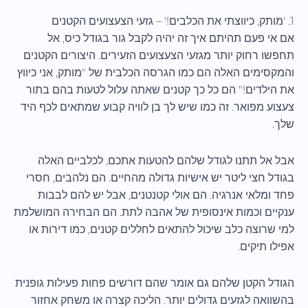
1. 'מותק, כיווצתי את הכלבים!' – גזעי הצעצועים הקטנים
אם אי פעם תהיתם איך זה יהיה לקבל גור בגודל כיס, אל
תחפשו רחוק יותר מגזעי הצעצועים הזעירים. היצורים הקטנים
והמקסימים האלה הם כמו הגרסה הכלבית של "מותק, אני כיווץ
את הילדים!" הם כל כך קטנים שאתה עלול לטעות בהם בתור
צעצוע מפואר. זה כמו שיש לך בן לוויה קבוע שמתאים לכף היד
שלך.
אבל אל תתנו לגודל שלהם להטעות אתכם, לכלביים האלה
בגודל חצי ליטר יש אישיות גדולה מהחיים. הם נלהבים, חסרי
פחד ומלאי אנרגיה. הם אולי קטנטנים, אבל יש להם לבבות
ענקיים וכמות אינסופית של אהבה לתת. הם הבחירה המושלמת
למי שרוצה כלב שיכול להתאים לחללים קטנים, כמו דירות או
אפילו תיקים.
הגודל הקטן שלהם גם אומר שהם דורשים פחות פעילות גופנית
בהשוואה לגזעים גדולים יותר. הליכה קצרה או משחק אחזור