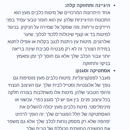
היגיינה ותחזוקה קלה:
אחד היתרונות המרכזיים של מיטות כלבים מעץ הוא
התכונות ההיגייניות שלהן. עץ הוא חומר טבעי עמיד בפני
חיידקים וריחות, מה שמקל על שמירה על הניקיון. בניגוד
למיטות בד או קצף שיכולות ללכוד לכלוך, שיער
ואלרגנים, מיטות עץ ניתנות לנגב בקלות או אפילו לחטא
במידת הצורך. זה לא רק מבטיח סביבת שינה בריאה
יותר עבור הכלב שלך אלא גם חוסך לך זמן ומאמץ
בניקוי ותחזוקה.
אסתטיקה וסגנון:
מעבר לפונקציונליות, מיטות כלבים מעץ מוסיפות גם
נופך של אלגנטיות וסטייל לבית שלך. עם העיצוב הנצחי
והיופי הטבעי שלהן, מיטות אלו משתלבות בצורה חלקה
בכל עיצוב פנים. בין אם יש לך סגנון כפרי, עכשווי או
מינימליסטי, מיטת כלבים מעץ יכולה להשלים את
האסתטיקה של חלל המגורים שלך. זה הופך לרהיט
יפהפה שלא רק מספק נוחות לכלב שלך אלא גם משפר
את המשיכה החזותית הכוללת של הבית שלך.