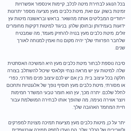
בכל הנוגע לבחירת מיטה לכלב, קיימות אינספור אפשרויות
זמינות בשוק. עם זאת, מיטת כלבים מעץ מציעה מספר יתרונות
ייחודיים המבליטים אותה מהשאר. בראש ובראשונה מיטות עץ
ידועות בעמידותן ובחוסן שלהן. בניגוד למיטות דקיקות מחומרים
זולים, מיטת כלבים מעץ בנויה להחזיק מעמד, מה שמבטיח
שלחבר הפרוותי שלך יהיה מקום נוח ואמין למנוחה לאורך
שנים.
סיבה נוספת לבחור מיטת כלבים מעץ היא המשיכה האסתטית
שלה. למיטות עץ יש מראה נצחי וקלאסי שיכול להשתלב בצורה
חלקה בכל עיצוב בית. בין אם יש לכם עיצוב פנים מודרני, כפרי
או מסורתי, מיטת כלבים מעץ תוסיף נופך של אלגנטיות ותחכום
לחלל שלכם. יתרה מכך, עץ הוא חומר טבעי המשדר חמימות
ויוצר אווירה נעימה, מה שהופך אותו לבחירה המושלמת עבור
חיית המחמד האהובה שלך.
יתר על כן, מיטות כלבים מעץ מציעות תמיכה מצוינת למפרקים
ולשרירים של הכלב שלך. הם נועדו לספק תמיכה אורטופדית