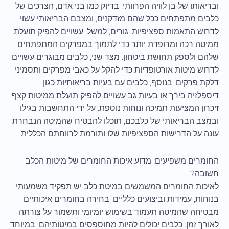
ובריאותו של בן לוויה הפרוותי. בדיוק כמו בני אדם, הצרכים של
כלבים מתפתחים ככל שהם מזדקנים, ומצבם הבריאותי עשוי
לדרוש התאמות ספציפיות. גורים, למשל, עשויים להפיק תועלת
ממיטה רכה ומרופדת יותר כדי לתמוך במפרקים המתפתחים
שלהם ולספק תחושת ביטחון. מצד שני, כלבים מבוגרים עשויים
לדרוש מיטות אורטופדיות כדי להקל על כאבי מפרקים ותסמיני
דלקת פרקים. בנוסף, כלבים עם בעיות בריאותיות כגון
דיספלזיה בירך או בעיות גב עשויים להפיק תועלת ממיטות קצף
זיכרון המציעות תמיכה ונוחות נוספת. על ידי התחשבות בגילו
ובמצב הבריאותי של כלבכם, תוכלו להבטיח שהמיטה הנבחרת
עונה על הדרישות הספציפיות שלו ותורמת לרווחתם הכללית.
החומרים משפיעים: מדוע איכות החומרים של מיטות הכלב
חשובה?
לאיכות החומרים המשמשים במיטת כלב יש תפקיד משמעותי
בנוחות, עמידות וביצועים כלליים. בחירה בחומרים איכותיים
מבטיחה שהמיטה תעמוד בשימוש יומיומי ותשמור על צורתה
לאורך זמן. כלבים יכולים להיות מחוספסים במיטותיהם, במיוחד