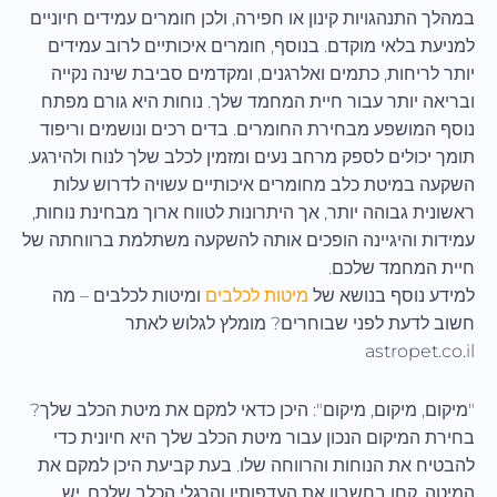
במהלך התנהגויות קינון או חפירה, ולכן חומרים עמידים חיוניים
למניעת בלאי מוקדם. בנוסף, חומרים איכותיים לרוב עמידים
יותר לריחות, כתמים ואלרגנים, ומקדמים סביבת שינה נקייה
ובריאה יותר עבור חיית המחמד שלך. נוחות היא גורם מפתח
נוסף המושפע מבחירת החומרים. בדים רכים ונושמים וריפוד
תומך יכולים לספק מרחב נעים ומזמין לכלב שלך לנוח ולהירגע.
השקעה במיטת כלב מחומרים איכותיים עשויה לדרוש עלות
ראשונית גבוהה יותר, אך היתרונות לטווח ארוך מבחינת נוחות,
עמידות והיגיינה הופכים אותה להשקעה משתלמת ברווחתה של
חיית המחמד שלכם.
למידע נוסף בנושא של
מיטות לכלבים
ומיטות לכלבים – מה
חשוב לדעת לפני שבוחרים? מומלץ לגלוש לאתר
astropet.co.il
"מיקום, מיקום, מיקום": היכן כדאי למקם את מיטת הכלב שלך?
בחירת המיקום הנכון עבור מיטת הכלב שלך היא חיונית כדי
להבטיח את הנוחות והרווחה שלו. בעת קביעת היכן למקם את
המיטה, קחו בחשבון את העדפותיו והרגלי הכלב שלכם. יש