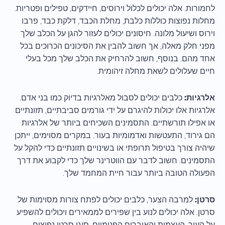
לחמורות. אלה יכולים לכלול וירוסים, חיידקים, טפילים ופטריות.
מחלות נפוצות כוללות כלבת, מחלת הכבד, דלקת כבד, פרבו
וירוס ושיעול מלונה. חיסונים יכולים לעזור להגן על הכלב שלך
מפני חלק מאלה, אך חשוב להבין את הסיכונים הכרוכים בכל
אחד מהם. בנוסף, חשוב להרחיק את הכלב שלך מכל בעלי
חיים שעלולים לשאת מחלה זיהומית.
אלרגיות:
כלבים יכולים לסבול מאלרגיות בדיוק כמו בני אדם.
אלרגיות אלו יכולות להיגרם על ידי גורמים סביבתיים, תזונתיים
או אפילו תורשתיים. התסמינים השכיחים ביותר של אלרגיות
הם גירוד, התעטשות ואדמומיות בעור. במקרים מסוימים, ייתכן
שיהיה צורך בטיפול תרופתי או בשינויים תזונתיים כדי להקל על
התסמינים. חשוב לדבר עם הווטרינר שלך כדי לקבוע את דרך
הפעולה הטובה ביותר עבור חיית המחמד שלך.
סרטן:
למרבה הצער, כלבים יכולים לפתח צורות מסוימות של
סרטן. אלה יכולים לנוע בין שפירים לממאירים ויכולים להשפיע
על העור, העצמות והאיברים הפנימיים. סוגי סרטן נפוצים