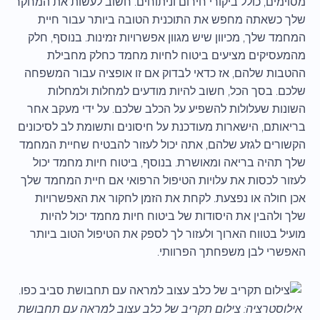
מסוימים, כולל ביקורי חירום וניתוחים. חשוב לעשות את המחקר
שלך כשאתה מחפש את התוכנית הטובה ביותר עבור חיית
המחמד שלך, מכיוון שיש מגוון אפשרויות זמינות. בנוסף, חלק
מהמעסיקים מציעים ביטוח לחיות מחמד כחלק מחבילת
ההטבות שלהם, אז כדאי לבדוק אם זו אופציה עבור המשפחה
שלכם. בסך הכל, חשוב להיות מודעים למחלות ולמחלות
השונות שעלולות להשפיע על הכלב שלכם. על ידי מעקב אחר
בריאותם, הישארות מעודכנת על חיסונים ותשומת לב לסיכונים
הקשורים לגזע שלהם, אתה יכול לעזור להבטיח שחיית המחמד
שלך תהיה בריאה ומאושרת. בנוסף, ביטוח חיות מחמד יכול
לעזור לכסות את עלויות הטיפול הרפואי אם חיית המחמד שלך
אכן חולה או נפצעת. לקחת את הזמן לחקור את האפשרויות
שלך ולהבין את היסודות של ביטוח חיות מחמד יכול להיות
מועיל בטווח הארוך ולעזור לך לספק את הטיפול הטוב ביותר
האפשרי לבן משפחתך הפרוותי.
אילוסטרציה: צילום תקריב של כלב עצוב למראה עם תחבושת