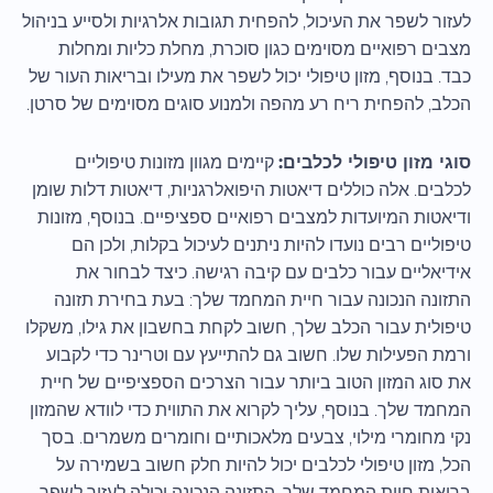
לעזור לשפר את העיכול, להפחית תגובות אלרגיות ולסייע בניהול
מצבים רפואיים מסוימים כגון סוכרת, מחלת כליות ומחלות
כבד. בנוסף, מזון טיפולי יכול לשפר את מעילו ובריאות העור של
הכלב, להפחית ריח רע מהפה ולמנוע סוגים מסוימים של סרטן.
סוגי מזון טיפולי לכלבים:
קיימים מגוון מזונות טיפוליים
לכלבים. אלה כוללים דיאטות היפואלרגניות, דיאטות דלות שומן
ודיאטות המיועדות למצבים רפואיים ספציפיים. בנוסף, מזונות
טיפוליים רבים נועדו להיות ניתנים לעיכול בקלות, ולכן הם
אידיאליים עבור כלבים עם קיבה רגישה. כיצד לבחור את
התזונה הנכונה עבור חיית המחמד שלך: בעת בחירת תזונה
טיפולית עבור הכלב שלך, חשוב לקחת בחשבון את גילו, משקלו
ורמת הפעילות שלו. חשוב גם להתייעץ עם וטרינר כדי לקבוע
את סוג המזון הטוב ביותר עבור הצרכים הספציפיים של חיית
המחמד שלך. בנוסף, עליך לקרוא את התווית כדי לוודא שהמזון
נקי מחומרי מילוי, צבעים מלאכותיים וחומרים משמרים. בסך
הכל, מזון טיפולי לכלבים יכול להיות חלק חשוב בשמירה על
בריאות חיית המחמד שלך. התזונה הנכונה יכולה לעזור לשפר