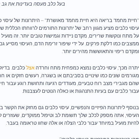
בעל כלב מעסה בעדינות את גב 
"חיית מחמד בריאה היא חיית מחמד מאושרת" – היתרונות של עיסוי כ
עיסוי כלבים מציע מגוון רחב של יתרונות התורמים לרווחתו הכללית של 
על מתח ונוקשות שרירים, מקדם ניידות וגמישות טובים יותר. זה מועיל
ממצבים כמו דלקת פרקים. על ידי שיפור זרימת הדם, העיסוי מסייע ג
ומקדם ריפוי והתאוששות מהירים יותר.
יתרה מכך, עיסוי כלבים נמצא כמפחית מתח וחרדה
אצל
כלבים. בדיוק
מגורמים שונים כמו שינויים בסביבתם או בשגרה, רעשים חזקים או חרד
שהם מגבירי מצב רוח טבעיים, מעודדים רגיעה ותחושת רוגע עבור חיי
עבור כלבים עם בעיות התנהגות או כאלה הנוטים לעצבנות.
בנוסף ליתרונות הפיזיים והנפשיים, עיסוי כלבים גם מחזק את הקשר 
העיסוי, אתה מספק לכלב שלך תשומת לב וטיפול ממוקדים, שעוזרים לב
להיות מועיל במיוחד עבור כלבי הצלה או אלה שחוו טראומה בעבר.