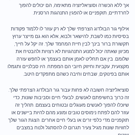
אך ללא הכשרה וסוציאליזציה מתאימה, הם יכולים להפוך
לחרדתיים, תוקפניים או להפגין התנהגות הרסנית.
אילוף גור הבולדוג הצרפתי שלך לא רק עוזר לו ללמוד פקודות
בסיסיות כמו לשבת, להישאר ולבוא, אלא הוא גם מייצר ערוץ
תקשורת ברור בינך לבין חיית המחמד שלך. זה יקל על חייך,
מכיוון שאתה יכול למנוע התנהגויות לא רצויות ולהבטיח את
שלומם. בין אם תחליט לאמן אותם בעצמך או לחפש עזרה
מקצועית, עקביות וחיזוק חיובי הם המפתח. היו סבלניים ותגמלו
אותם בפינוקים, שבחים וחיבה כשהם מתפקדים היטב.
סוציאליזציה חשובה לא פחות עבור גור הבולדוג הצרפתי שלך.
זה כרוך בחשיפתם לאנשים, לבעלי חיים וסביבות שונות, כדי
שיוכלו להפוך לאנשים מעוגלים ובטוחים בעצמם. תהליך זה
עוזר להם לפתח נימוסים טובים ומונע מהם להיות ביישנים או
תוקפניים מדי כלפי זרים או בעלי חיים אחרים. הצגת הגור שלך
לחוויות שונות מגיל צעיר תגרום לו להסתגל ולנוח במצבים