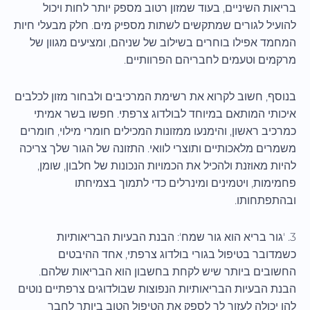
בריאות השיניים, בעוד שמזון רטוב מספק יותר לחות ויכול
להועיל לגורים שמתקשים לשתות מספיק מים. חלק מבעלי חיות
המחמד אפילו בוחרים בשילוב של שניהם, ומציעים מגוון של
מרקמים וטעמים לחבריהם הפרוותיים.
בנוסף, חשוב לקרוא את רשימת המרכיבים ולבחור מזון לכלבים
איכותי המותאם במיוחד לבולדוג צרפתי. חפשו בשר אמיתי
כמרכיב ראשון, והימנעו ממזונות המכילים חומרי מילוי, חומרים
משמרים מלאכותיים ותוצרי לוואי. התזונה של הגור שלך צריכה
להיות מאוזנת ולהכיל את הכמויות הנכונות של חלבון, שומן,
פחמימות, ויטמינים ומינרלים כדי לתמוך בצמיחתו
ובהתפתחותו.
3. 'גור בריא הוא גור שמח': הבנת הבעיות הבריאותיות
כשמדובר בטיפול בגורי בולדוג צרפתי, אחד ההיבטים
החשובים ביותר שיש לקחת בחשבון הוא הבריאות שלהם.
הבנת הבעיות הבריאותיות הנפוצות שבולדוגים צרפתיים נוטים
להן יכולה לעזור לך לספק את הטיפול הטוב ביותר לחבר