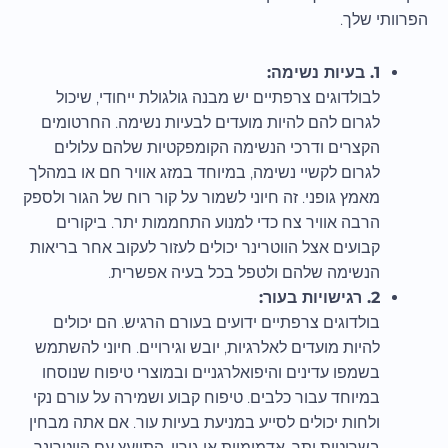
הפרוותי שלך.
1. בעיות נשימה:
לבולדוגים צרפתיים יש מבנה גולגולת ייחודי, שיכול
לגרום להם להיות מועדים לבעיות נשימה. החרטומים
הקצרים ודרכי הנשימה הקומפקטיות שלהם עלולים
לגרום לקשיי נשימה, במיוחד במזג אוויר חם או במהלך
מאמץ גופני. זה חיוני לשמור על קור רוח של הגור ולספק
הרבה אוויר צח כדי למנוע התחממות יתר. ביקורים
קבועים אצל הווטרינר יכולים לעזור לעקוב אחר בריאות
הנשימה שלהם ולטפל בכל בעיה אפשרית.
2. רגישויות בעור:
בולדוגים צרפתיים ידועים בעורם הרגיש. הם יכולים
להיות מועדים לאלרגיות, יובש וגירויים. חיוני להשתמש
בשמפו עדינים והיפואלרגניים ובמוצרי טיפוח שנוסחו
במיוחד עבור כלבים. טיפוח קבוע ושמירה על עורם נקי
ולחות יכולים לסייע במניעת בעיות עור. אם אתה מבחין
בשריטות יתר, אדמומיות או גירוי, התייעץ עם הווטרינר