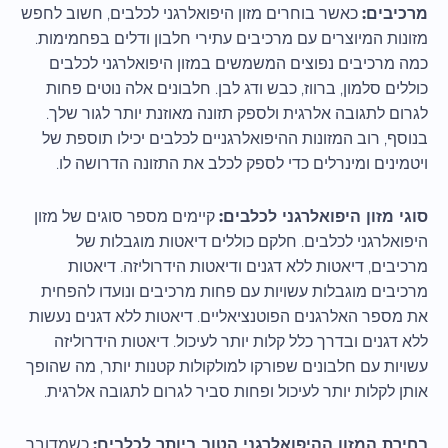
מרכיבים:
כאשר בוחרים מזון היפואלרגני לכלבים, חשוב לחפש
מזונות המיוצרים עם מרכיבים עתירי חלבון ודלים בפחמימות.
כמה מרכיבים נפוצים המשמשים במזון היפואלרגני לכלבים
כוללים סלמון, ברווז, כבש ודג לבן. חלבונים אלה נוטים פחות
לגרום לתגובה אלרגית ולספק תזונה מאוזנת יותר לגור שלך.
בנוסף, רוב המזונות ההיפואלרגניים לכלבים יכילו תוספת של
ויטמינים ומינרלים כדי לספק לכלב את התזונה הדרושה לו.
סוגי מזון היפואלרגני לכלבים:
קיימים מספר סוגים של מזון
היפואלרגני לכלבים. חלקם כוללים דיאטות מוגבלות של
מרכיבים, דיאטות ללא דגנים ודיאטות הידרוליזה. דיאטות
מרכיבים מוגבלות עשויות עם פחות מרכיבים ונועדו להפחית
את מספר האלרגנים הפוטנציאליים. דיאטות ללא דגנים נעשות
ללא דגנים ובדרך כלל קלות יותר לעיכול. דיאטות הידרוליזה
עשויות עם חלבונים שפורקו למולקולות קטנות יותר, מה שהופך
אותן לקלות יותר לעיכול ופחות סביר לגרום לתגובה אלרגית.
בחירת המזון ההיפואלרגני הטוב ביותר לכלבים:
כשמדובר