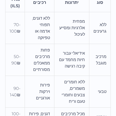
סוג
יתרונות
רכיבים
(ILS)
ללא דגנים,
מפחית
ללא
תפוחי
70-
אלרגיות ומסייע
גרעינים
אדמה או
100₪
לעיכול
טפיוקה
פחות
אידיאלי עבור
מרכיב
מרכיבים
50-
חיות מחמד עם
מוגבל
ממאכלים
90₪
קיבה רגישה
מסורתיים
ללא חומרים
פירות
משמרים,
90-
טבעי
וירקות
צבעים וחומרי
140₪
אורגניים
טעם וריח
מכיל מרכיבים
דגנים, פירות
100-