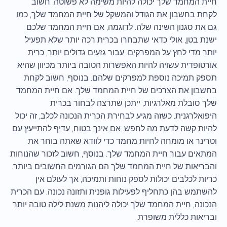
חיית המחמד שלך יכולה להיות משימה לא פשוטה. חשוב
לקחת בחשבון את הגודל והמשקל של חיית המחמד שלך, כמו
גם את סגנון השינה שלה. לדוגמה, אם חיית המחמד שלכם
ישנת בטן, אולי כדאי שתבחרו בכרית רכה יותר שלא תפעיל
יותר מדי לחץ על המפרקים. עבור גזעים גדולים יותר, כרית
אורטופדית עשויה להיות האפשרות הטובה ביותר מכיוון שהיא
תספק תמיכה נוספת למפרקים שלהם. בנוסף, חשוב לקחת
בחשבון את הצרכים של חיית המחמד שלך. אם חיית המחמד
שלך סובלת מאלרגיות, ייתכן שתרצה לבחור בכרית
היפואלרגנית. כשזה מגיע לבחירת הכרית הנכונה לכלב, זה יכול
להיות קשה לדעת מה לחפש. אם אינך בטוח, עדיף להתייעץ עם
וטרינר או מומחה לחיות מחמד כדי לוודא שאתה בוחר את
המתאים עבור חיית המחמד שלך. בנוסף, חשוב לזכור שהנוחות
והבריאות של חיית המחמד שלך הם הגורמים החשובים ביותר.
כריות לכלבים יכולות לספק נוחות ותמיכה, אך לעולם אין
להשתמש בהן כתחליף לפעילות גופנית ותזונה נכונה. עם הכרית
הנכונה, חיית המחמד שלך יכולה ליהנות משנת לילה טובה יותר
ובריאות כללית משופרת.