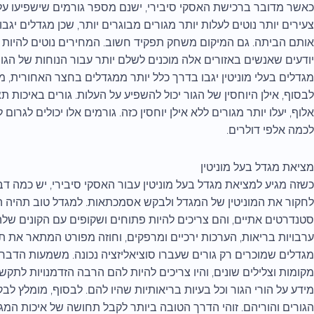
כאשר מדובר ברכישת האסקי סיבירי, ישנם מספר גורמים שישפיעו על הע
צעירים יותר נוטים לעלות יותר מגורים מבוגרים יותר, שכן מגדלים יגבו
אותם הביתה. גם המיקום משחק תפקיד חשוב. המחירים נוטים להיות גבו
יודעים שאנשים באזורים אלה מוכנים לשלם יותר עבור הנוחות של הגו
מגדלים בעלי מוניטין יגבו בדרך כלל יותר ממגדלים בחצר האחורית, מכי
לבסוף, אילן היוחסין של הגור יכול להשפיע על העלות. גורים באיכות ת
אלוף, יעלו יותר מגורים ללא אילן יוחסין כזה. גורמים אלו יכולים לגרום
לכמה אלפי דולרים.
מציאת מגדל בעל מוניטין
כשזה מגיע למציאת מגדל בעל מוניטין עבור האסקי סיבירי, יש כמה 
לחקור את המוניטין של המגדל ולבקש אסמכתאות. למגדל טוב תהיה הי
סטנדרטים אתיים, והם צריכים להיות פתוחים ושקופים עם הקונים שלה
ערבויות בריאות, הערכות ירכיים ומרפקים, וחוזה מפורט המתאר את ת
מגדלים שמוכרים רק גורים שעברו סוציאליזציה נכונה. משמעות הדבר 
מקומות וצלילים שונים, והיו צריכים להיות להם הרבה הזדמנויות לתק
מידע על הורי הגור וכל בעיות בריאותיות שהיו להם. לבסוף, מומלץ ל
הגורים והוריהם. זוהי הדרך הטובה ביותר לקבל תחושה של איכות המג