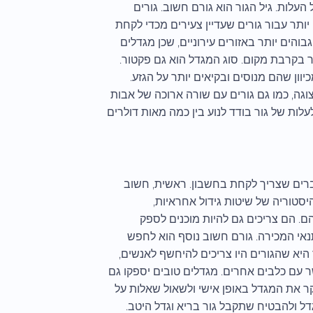
לות. גיל הגור הוא גורם חשוב. גורים
 יותר עבור גורים שעדיין צעירים מכדי לקחת
הים יותר באזורים עירוניים, שכן מגדלים
ר בקרבת מקום. סוג המגדל הוא גם פקטור.
וון שהם מנוסים ובקיאים יותר על הגזע.
צוגה, כמו גם גורים עם שורה ארוכה של אבות
 לעלות של גור בודד לנוע בין כמה מאות דולרים
דברים שצריך לקחת בחשבון. ראשית, חשוב
סטוריה של שיטות גידול אחראיות,
ם. הם צריכים גם להיות מוכנים לספק
נאי המכירה. גורם חשוב נוסף הוא לחפש
היא שהגורים היו צריכים להיחשף לאנשים,
שר עם כלבים אחרים. מגדלים טובים יספקו גם
בקר את המגדל באופן אישי ולשאול שאלות על
דל ולהבטיח שתקבל גור בריא וגדל היטב.