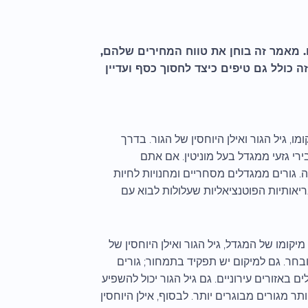
. מאמר זה בוחן את טווח המחירים שלהם,
ה כולל גם טיפים כיצד לחסוך כסף ועדיין
, גיל הגור ואילן היוחסין של הגור. בדרך
ל-$2,500 עבור גור האסקי סיבירי גזעי ממגדל בעל מוניטין. אם אתם
איכות תצוגה, המחירים יכולים להגיע עד 5,000$ ומעלה. גורים ממגדלים מסחריים ומחנויות לחיות
ריאותיות הפוטנציאליות שעלולות לבוא עם
קומו של המגדל, גיל הגור ואילן היוחסין של
בחר. גם למיקום יש תפקיד בתמחור; גורים
 באזורים עירוניים. גם גיל הגור יכול להשפיע
 מגורים מבוגרים יותר. לבסוף, אילן היוחסין