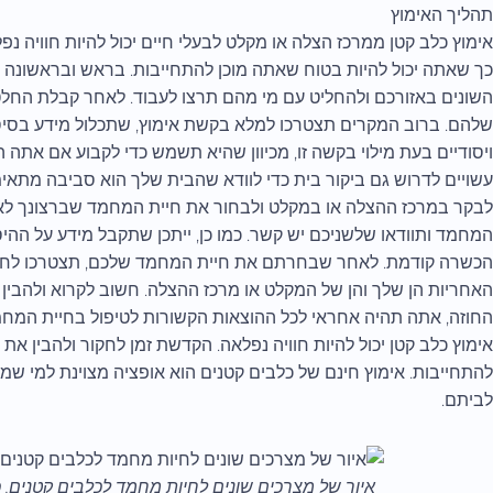
תהליך האימוץ
אימוץ כלב קטן ממרכז הצלה או מקלט לבעלי חיים יכול להיות חוויה נ
כך שאתה יכול להיות בטוח שאתה מוכן להתחייבות. בראש ובראשונה 
השונים באזורכם ולהחליט עם מי מהם תרצו לעבוד. לאחר קבלת החלט
שלהם. ברוב המקרים תצטרכו למלא בקשת אימוץ, שתכלול מידע בסיסי
ויסודיים בעת מילוי בקשה זו, מכיוון שהיא תשמש כדי לקבוע אם אתה 
עשויים לדרוש גם ביקור בית כדי לוודא שהבית שלך הוא סביבה מתאי
לבקר במרכז ההצלה או במקלט ולבחור את חיית המחמד שברצונך לאמ
המחמד ותוודאו שלשניכם יש קשר. כמו כן, ייתכן שתקבל מידע על ההיס
הכשרה קודמת. לאחר שבחרתם את חיית המחמד שלכם, תצטרכו לחתום 
האחריות הן שלך והן של המקלט או מרכז ההצלה. חשוב לקרוא ולהבין
החוזה, אתה תהיה אחראי לכל ההוצאות הקשורות לטיפול בחיית המחמד כג
אימוץ כלב קטן יכול להיות חוויה נפלאה. הקדשת זמן לחקור ולהבין את
להתחייבות. אימוץ חינם של כלבים קטנים הוא אופציה מצוינת למי 
לביתם.
איור של מצרכים שונים לחיות מחמד לכלבים קטנים, כג