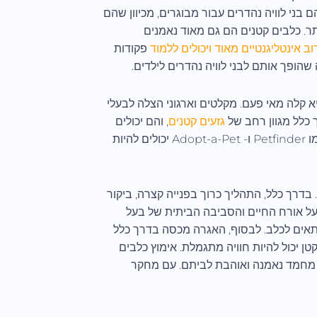
 בני לוויה נהדרים עבור מבוגרים, מכיוון שהם
תר. כלבים קטנים הם גם מאוד נאמנים
ב אינטליגנטיים מאוד ויכולים ללמוד
פקודות
שהופך אותם לבני לוויה נהדרים לילדים.
א קלה מאי פעם. מקלטים וארגוני הצלה לבעלי
 כלל מגוון רחב של
גזעים קטנים
, והם יכולים
לספק מידע על הרקע והבריאות של הכלב. בנוסף, משאבים מקוונים כמו Petfinder ו- Adopt-a-Pet יכולים להיות
בדרך כלל, התהליך כרוך בפנייה קצרה, ביקור
ל אורח החיים והסביבה הביתית של בעל
מתאים לכלב. לבסוף, האגרה מכסה בדרך כלל
טן יכול להיות חוויה מתגמלת. אימוץ כלבים
מחמד נאמנה ואוהבת לביתם. עם מחקר