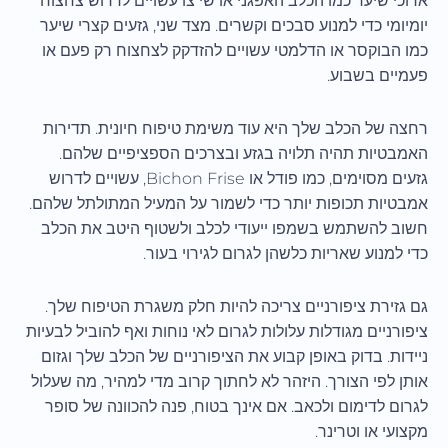
ארוכי שיער כמו הכלב האפגני או שי צו עשויים לדרוש צחצוח
יומיומי כדי למנוע סבכים וקשרים. מצד שני, גזעים קצרי שיער
כמו הבוקסר או הדלמטי עשויים להזדקק לצחצוח רק פעם או
פעמיים בשבוע.
רחצה של הכלב שלך היא עוד משימת טיפוח חיונית. תדירות
האמבטיות תהיה תלויה בגזע ובצרכים הספציפיים שלהם.
גזעים מסוימים, כמו פודל או Bichon Frise, עשויים לדרוש
אמבטיות תכופות יותר כדי לשמור על המעיל המתולתל שלהם.
חשוב להשתמש בשמפו ייעודי לכלב ולשטוף היטב את הכלב
כדי למנוע שאריות כלשהן לגרום לגירוי בעור.
גם גזירת ציפורניים צריכה להיות חלק משגרת הטיפוח שלך.
ציפורניים מגודלות עלולות לגרום לאי נוחות ואף להוביל לבעיות
ניידות. בדוק באופן קבוע את הציפורניים של הכלב שלך וגזום
אותן לפי הצורך. היזהר לא לחתוך קרוב מדי למהיר, מה שעלול
לגרום לדימום ולכאב. אם אינך בטוח, פנה להכוונה של סופר
מקצועי או וטרינר.