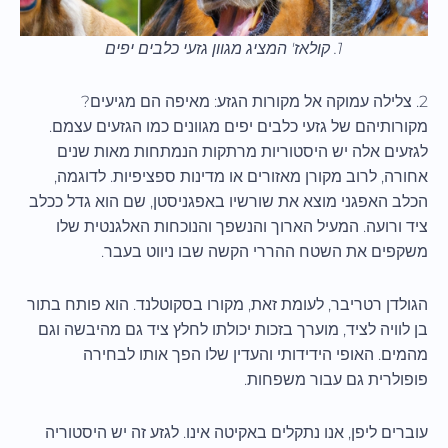
1. קולאז' המציג מגוון גזעי כלבים יפים
2. צלילה עמוקה אל מקורות הגזע: מאיפה הם מגיעים?
מקורותיהם של גזעי כלבים יפים מגוונים כמו הגזעים עצמם.
לגזעים אלה יש היסטוריות מרתקות הנמתחות מאות שנים
אחורה, לרוב מקורן מאזורים או מדינות ספציפיות. לדוגמה,
הכלב האפגני מוצא את שורשיו באפגניסטן, שם הוא גדל ככלב
ציד ורועה. המעיל הארוך והנשפך והנוכחות האלגנטית שלו
משקפים את השטח ההררי הקשה שבו ניווט בעבר.
הגולדן רטריבר, לעומת זאת, מקורו בסקוטלנד. הוא פותח בתור
בן לוויה לציד, מוערך בזכות יכולתו לחלץ ציד גם מהיבשה וגם
מהמים. האופי הידידותי והעדין שלו הפך אותו לבחירה
פופולרית גם עבור משפחות.
עוברים ליפן, אנו נתקלים באקיטה אינו. לגזע זה יש היסטוריה