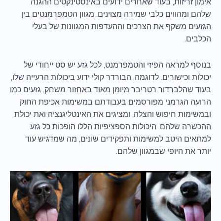
אימון זריזות, בעוד שאחרים ידועים באינסטינקטים ההגנה
שלהם ומהווים כלבי שמירה מצוינים. מגוון הטמפרמנטים בין
הגזעים משקף את הצרכים וההעדפות המגוונות של בעלי
הכלבים.
בנוסף למראה הפיזי והטמפרמנט, לכל גזע יש סט ייחודי של
יכולות וכישורים. לדוגמה, הבורדר קולי ידוע ביכולות הרעייה שלו,
בעוד שהלברדור רטריבר מיומן מאוד באחזור משחק. גזעים כמו
הרועה הגרמני מפורסמים בעבודתם במשימות אכיפת החוק
ובמשימות חיפוש והצלה, ומציגים את האינטליגנציה ואת יכולת
ההכשרה שלהם. היכולות הספציפיות הללו הופכות כל גזע
למתאים היטב למשימות ותפקידים שונים, מה שמדגיש עוד
יותר את היופי שבמגוון שלהם.