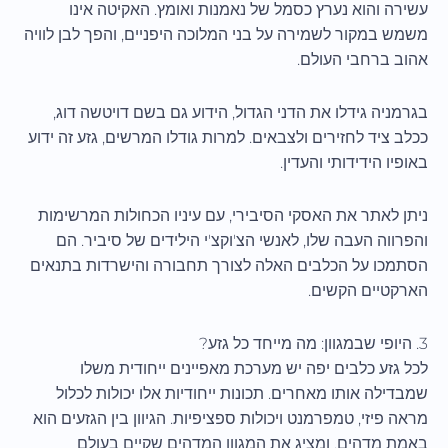
עשירה והוא נערץ כסמל של נאמנות ואומץ. האקיטה אינו
משמש במקור לשמירה על בני המלוכה היפניים, והפך לבן לוויה
אהוב ברחבי העולם.
בגרמניה גידלו את הדני הגדול, הידוע גם בשם דויטשה דוג,
ככלב ציד לחזירים ולצבאים. למרות גודלו המרשים, גזע זה ידוע
באופיו הידידותי והעדין.
ניתן לאתר את האסקי הסיבירי, עם עיניו הכחולות המרשימות
והפרווה העבה שלו, לאנשי הצ'וקצ'י הילידים של סיביר. הם
הסתמכו על הכלבים האלה לצורך תחבורה והישרדות בתנאים
הארקטיים הקשים.
3. היופי שבמגוון: מה מייחד כל גזע?
לכל גזע כלבים יפה יש מערכת מאפיינים ייחודית משלו
שמבדילה אותו מאחרים. תכונות ייחודיות אלו יכולות לכלול
מראה פיזי, טמפרמנט ויכולות ספציפיות. הגיוון בין הגזעים הוא
באמת מדהים, ומציג את המגוון המדהים שקיים בעולם