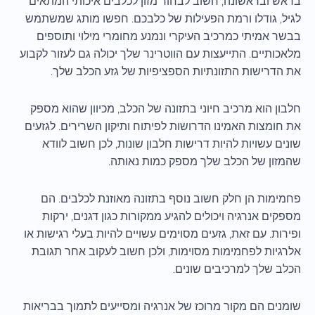
בראש ובראשונה, חשוב לבחור מזון לכלבים איכותי המתאים
לגיל, גודלו ורמת הפעילות של כלבכם. חפשו מותג שמשתמש
בבשר אמיתי כמרכיב העיקרי ונמנע מחומרי מילוי ותוספים
מלאכותיים. התייעצות עם הווטרינר שלך יכולה גם לעזור לקבוע
את הדרישות התזונתיות הספציפיות של גזע הכלב שלך.
חלבון הוא מרכיב חיוני בתזונה של הכלב, מכיוון שהוא מספק
את חומצות האמינו הדרושות לפיתוח ותיקון השרירים. לגזעים
שונים עשויות להיות דרישות חלבון שונות, לכן חשוב לוודא
שהמזון של הכלב שלך מספק כמות נאותה.
פחמימות הן חלק חשוב נוסף בתזונה מאוזנת לכלבים. הם
מספקים אנרגיה ויכולים להגיע ממקורות כגון דגנים, ירקות
ופירות. עם זאת, גזעים מסוימים עשויים להיות בעלי רגישות או
אלרגיות לפחמימות מסוימות, ולכן חשוב לעקוב אחר תגובת
הכלב שלך למרכיבים שונים.
שומנים הם מקור מרוכז של אנרגיה ומסייעים לתמוך בבריאות