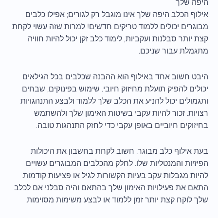
היפה שלך
אילוף הכלב היפה שלך אינו מוגבל רק לגורים; אפילו כלבים
מבוגרים יכולים ללמוד טריקים חדשים! למרות שזה עשוי לקחת
קצת יותר סבלנות ועקביות, לימוד כלב זקן יכול להיות חוויה
מתגמלת עבור שניכם.
היבט חשוב אחד באילוף הוא ההבנה שכלבים בכל הגילאים
יכולים להפיק תועלת מחיזוק חיובי. שימוש בפינוקים, שבחים
ותגמולים יכול להניע את הכלב שלך ללמוד ולבצע התנהגויות
רצויות. זכור להיות עקבי בשיטות האימון שלך ולהשתמש
בחיזוקים חיוביים באופן עקבי כדי לחזק התנהגות טובה.
בעת אילוף כלב מבוגר, חשוב לקחת בחשבון את היכולות
הפיזיות והמנטליות שלו. לחלק מהכלבים המבוגרים עשויים
להיות מגבלות עקב בעיות הקשורות לגיל או פציעות קודמות.
התאם את פעילויות האימון שלך בהתאם והיה סבלני אם לכלב
שלך לוקח קצת יותר זמן ללמוד או לבצע משימות מסוימות.