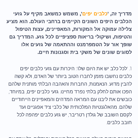
מדריך זה, '
כלבים יפים
', משמש כמשאב מקיף על גזעי
הכלבים היפים השונים הקיימים ברחבי העולם. הוא מציע
צלילה עמוקה אל המקורות, המאפיינים, עצות הטיפול
והטיפוח, ושיקולי בריאות ספציפיים לכל גזע. המדריך גם
שופך אור על הטמפרמנט וההתאמה של גזעים אלו
לסוגים שונים של משקי בית וסגנונות חיים.
1. 'לכל כלב יש את היום שלו': היכרות עם גזעי כלבים יפים
כלבים נחשבו מזמן לחברו הטוב ביותר של האדם, ולא קשה
להבין מדוע. הנאמנות, החברות והאהבה הבלתי מותנית שלהם
הפכו אותם לחלק בלתי נפרד מחיינו. גזעי כלבים יפים, במיוחד,
כובשים את ליבנו עם המראה המדהים והמאפיינים הייחודיים
שלהם. מהאלגנטיות המלכותית של כלבי ציד אפגניים ועד
לקסם השובב של גולדן רטריבר, יש גזע כלבים יפהפה לכל
חובב כלבים.