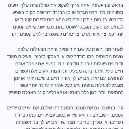
בראש ובראשונה, אתה צריך לשקול את גודל הבית שלך. גזעים
מסוימים, כמו הדני הגדול או סן ברנרד, דורשים מקום בשפע
כדי לנוע בנוחות. ייתכן שהם לא מתאימים לדירות קטנות או
לבתים עם מקום מוגבל לשוטט בהם. מצד שני, גזעים קטנים
יותר כמו צ'יוואווה או שי צו יכולים לשגשג בחללים קטנים יותר.
לאחר מכן, חשבו על שגרת היומיום ורמת הפעילות שלכם.
גזעים מסוימים, כמו בורדר קולי או האסקי סיבירי, פעילים מאוד
ודורשים פעילות גופנית סדירה וגירוי נפשי. אם יש לך אורח
חיים פעיל ואתה נהנה מפעילויות חוצות, גזעים אלה עשויים
להתאים. עם זאת, אם יש לך אורח חיים בישיבה יותר או זמן
מוגבל לפעילות גופנית, גזע בעל אנרגיה נמוכה יותר עשוי
להתאים יותר, כגון כלב באסט או קאבלייר קינג צ'ארלס ספנייל.
קחו בחשבון גם את המצב המשפחתי שלכם. אם יש לכם ילדים
קטנים, חשוב לבחור גזע שידוע כטוב עם ילדים, כמו לברדור
רטריבר או גולדן רטריבר. מצד שני, אם יש לך בני משפחה