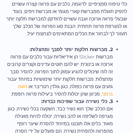
כלי טיפוח ספציפיים. לדוגמה, כלבים עם פרווה קצרה עשויים
להפיק תועלת ממברשת קארי מגומי או מברשת זיפים, בעוד
שבעלי פרווה ארוכה ועבה עשויים להזדקק למברשת חלקה יותר
או למגרפת פרווה תחתית. הבנת סוג הפרווה של הכלב שלך
תעזור לך לבחור את הכלים המתאימים לצחצוח יעיל.
2. מברשות חלקות יותר לסבך ומחצלות:
מברשות Slicker הן אידיאליות עבור כלבים עם פרווה
ארוכה או בינונית. יש להם חוטים עדינים וקצרים קרובים
זה לזה שיכולים להגיע עמוק לתוך הפרווה, להסיר סבך
ומחצלות. מברשות חלקות יותר שימושיות במיוחד עבור
גזעים עם פרווה כפולה, כגון גולדן רטריבר או
רועה
גרמני
, מכיוון שהן יכולות להסיר ביעילות פרווה רופפת.
3. כלי נשירה עבור שפיכות כבדות:
אם הכלב שלך הוא נשיר כבד, השקעה בכלי נשירה, כגון
מגרפה לשליפה או להב נשירה, יכולה להיות מועילה
מאוד. כלים אלו תוכננו במיוחד להסרת שיער רופף
מהפרווה ולהפחית נשירה. הם פועלים על ידי הסרה