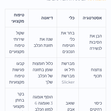
טיפוח
אסטרטגיה
כלי
דיאטה
מקצועי
בחר את
שקול
הבן את
כלי
שנה את
שירותי
הסיבות
הטיפוח
תזונת הכלב
טיפוח
לנשירה
הנכונים
מקצועיים
מברשת
כלול חומצות
קבעו
צחצוח
תיל או
שומן בתזונה
פגישות
תכוף
מברשת
של הכלב
טיפוח
Slicker
שלך
מקצועיות
בקר
הוסף אומגה
בחתן
כיסוי
שואב
3 ואומגה 6
מקצועי
רהיטים
אבק
למזון הכלב