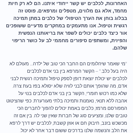
האחרונות, לכלבים יש קשר ייחודי איתנו. הם לא רק חיות
מחמד, אלא גם מלווים, מטפלים ומרפאים. פוסט זה
בבלוג בוחן את הערך הטיפולי של כלבים במתן תמיכה
רגשית וטיפול. אנו מתעמקים במחקרים מדעיים ששופכים
אור כיצד כלבים יכולים לשפר את בריאותנו הנפשית
והפיזית, ומשתפים סיפורים מחממי לב על כושר הריפוי
שלהם.
"מי שאמר שיהלומים הם החבר הכי טוב של ילדה… מעולם לא
היה בעל כלב." – הקשר המרפא בין בני אדם לכלבים
לכלבים יש יכולת יוצאת דופן לספק טיפול ותמיכה רגשית לבני
אדם, מה שהופך אותם לבני לוויה שלא יסולא בפז בעת צרה.
שלא כמו רכוש חומרי, הקשר בין בני אדם לכלבים בנוי על
אהבה ללא תנאי, נאמנות ותמיכה בלתי מעורערת. כפי שהציטוט
המפורסם מרמז, כלבים באמת יכולים להפוך לחברים הכי
טובים שלנו, ומציעים סוג של חברות שאין שני לה. בין אם זה
מכשכש בזנב, חיבוק חם או אוזן קשבת, לכלבים יש דרך לרפא
את הלב והנשמה שלנו בדרכים ששום דבר אחר לא יכול.