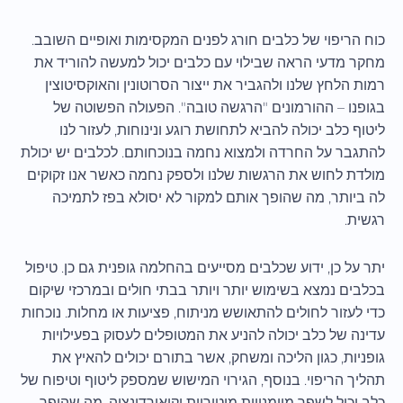
כוח הריפוי של כלבים חורג לפנים המקסימות ואופיים השובב.
מחקר מדעי הראה שבילוי עם כלבים יכול למעשה להוריד את
רמות הלחץ שלנו ולהגביר את ייצור הסרוטונין והאוקסיטוצין
בגופנו – ההורמונים "הרגשה טובה". הפעולה הפשוטה של
ליטוף כלב יכולה להביא לתחושת רוגע ונינוחות, לעזור לנו
להתגבר על החרדה ולמצוא נחמה בנוכחותם. לכלבים יש יכולת
מולדת לחוש את הרגשות שלנו ולספק נחמה כאשר אנו זקוקים
לה ביותר, מה שהופך אותם למקור לא יסולא בפז לתמיכה
רגשית.
יתר על כן, ידוע שכלבים מסייעים בהחלמה גופנית גם כן. טיפול
בכלבים נמצא בשימוש יותר ויותר בבתי חולים ובמרכזי שיקום
כדי לעזור לחולים להתאושש מניתוח, פציעות או מחלות. נוכחות
עדינה של כלב יכולה להניע את המטופלים לעסוק בפעילויות
גופניות, כגון הליכה ומשחק, אשר בתורם יכולים להאיץ את
תהליך הריפוי. בנוסף, הגירוי המישוש שמספק ליטוף וטיפוח של
כלב יכול לשפר מיומנויות מוטוריות וקואורדינציה, מה שהופך