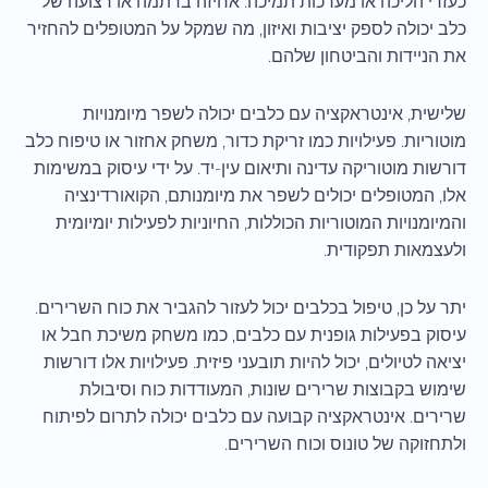
כעזרי הליכה או מערכות תמיכה. אחיזה ברתמה או רצועה של
כלב יכולה לספק יציבות ואיזון, מה שמקל על המטופלים להחזיר
את הניידות והביטחון שלהם.
שלישית, אינטראקציה עם כלבים יכולה לשפר מיומנויות
מוטוריות. פעילויות כמו זריקת כדור, משחק אחזור או טיפוח כלב
דורשות מוטוריקה עדינה ותיאום עין-יד. על ידי עיסוק במשימות
אלו, המטופלים יכולים לשפר את מיומנותם, הקואורדינציה
והמיומנויות המוטוריות הכוללות, החיוניות לפעילות יומיומית
ולעצמאות תפקודית.
יתר על כן, טיפול בכלבים יכול לעזור להגביר את כוח השרירים.
עיסוק בפעילות גופנית עם כלבים, כמו משחק משיכת חבל או
יציאה לטיולים, יכול להיות תובעני פיזית. פעילויות אלו דורשות
שימוש בקבוצות שרירים שונות, המעודדות כוח וסיבולת
שרירים. אינטראקציה קבועה עם כלבים יכולה לתרום לפיתוח
ולתחזוקה של טונוס וכוח השרירים.