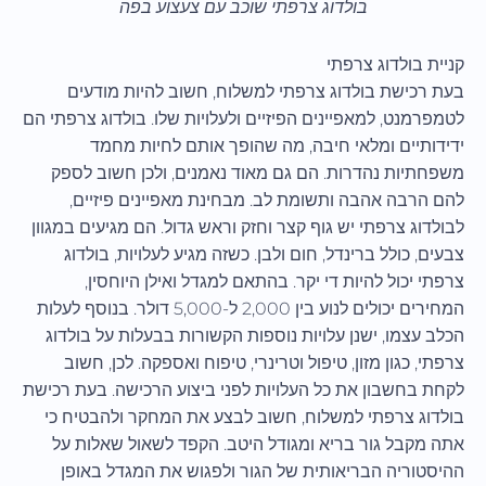
בולדוג צרפתי שוכב עם צעצוע בפה
קניית בולדוג צרפתי
בעת רכישת בולדוג צרפתי למשלוח, חשוב להיות מודעים
לטמפרמנט, למאפיינים הפיזיים ולעלויות שלו. בולדוג צרפתי הם
ידידותיים ומלאי חיבה, מה שהופך אותם לחיות מחמד
משפחתיות נהדרות. הם גם מאוד נאמנים, ולכן חשוב לספק
להם הרבה אהבה ותשומת לב. מבחינת מאפיינים פיזיים,
לבולדוג צרפתי יש גוף קצר וחזק וראש גדול. הם מגיעים במגוון
צבעים, כולל ברינדל, חום ולבן. כשזה מגיע לעלויות, בולדוג
צרפתי יכול להיות די יקר. בהתאם למגדל ואילן היוחסין,
המחירים יכולים לנוע בין 2,000 ל-5,000 דולר. בנוסף לעלות
הכלב עצמו, ישנן עלויות נוספות הקשורות בבעלות על בולדוג
צרפתי, כגון מזון, טיפול וטרינרי, טיפוח ואספקה. לכן, חשוב
לקחת בחשבון את כל העלויות לפני ביצוע הרכישה. בעת רכישת
בולדוג צרפתי למשלוח, חשוב לבצע את המחקר ולהבטיח כי
אתה מקבל גור בריא ומגודל היטב. הקפד לשאול שאלות על
ההיסטוריה הבריאותית של הגור ולפגוש את המגדל באופן