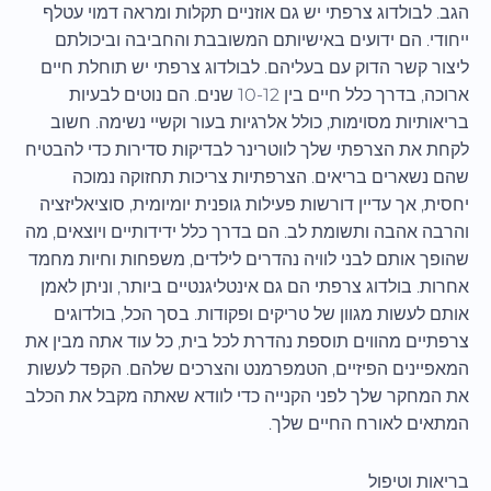
הגב. לבולדוג צרפתי יש גם אוזניים תקלות ומראה דמוי עטלף
ייחודי. הם ידועים באישיותם המשובבת והחביבה וביכולתם
ליצור קשר הדוק עם בעליהם. לבולדוג צרפתי יש תוחלת חיים
ארוכה, בדרך כלל חיים בין 10-12 שנים. הם נוטים לבעיות
בריאותיות מסוימות, כולל אלרגיות בעור וקשיי נשימה. חשוב
לקחת את הצרפתי שלך לווטרינר לבדיקות סדירות כדי להבטיח
שהם נשארים בריאים. הצרפתיות צריכות תחזוקה נמוכה
יחסית, אך עדיין דורשות פעילות גופנית יומיומית, סוציאליזציה
והרבה אהבה ותשומת לב. הם בדרך כלל ידידותיים ויוצאים, מה
שהופך אותם לבני לוויה נהדרים לילדים, משפחות וחיות מחמד
אחרות. בולדוג צרפתי הם גם אינטליגנטיים ביותר, וניתן לאמן
אותם לעשות מגוון של טריקים ופקודות. בסך הכל, בולדוגים
צרפתיים מהווים תוספת נהדרת לכל בית, כל עוד אתה מבין את
המאפיינים הפיזיים, הטמפרמנט והצרכים שלהם. הקפד לעשות
את המחקר שלך לפני הקנייה כדי לוודא שאתה מקבל את הכלב
המתאים לאורח החיים שלך.
בריאות וטיפול