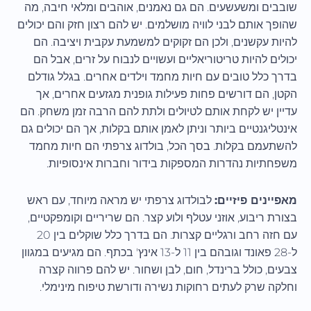
שובבים ומשעשעים. הם גם נאמנים, אוהבים ומלאי חיבה, מה
שהופך אותם לבני לוויה מושלמים. יש להם רצון חזק והם יכולים
להיות עקשנים, ולכן הם זקוקים למשמעת עקבית ויציבה. הם
יכולים להיות טריטוריאליים ועשויים לנבוח על זרים, אבל הם
בדרך כלל טובים עם חיות מחמד וילדים אחרים. בגלל גודלם
הקטן, הם דורשים פחות פעילות גופנית מגזעים אחרים, אך
עדיין יש לקחת אותם לטיולים ולתת להם הרבה זמן משחק. הם
אינטליגנטיים ביותר וניתן לאמן אותם בקלות, אך הם יכולים גם
להשתעמם בקלות. בסך הכל, בולדוג צרפתי הם חיות מחמד
משפחתיות נהדרות המספקות בידור וחברות אינסופיות.
מאפיינים פיזיים:
לבולדוג צרפתי יש מראה מיוחד, עם ראש
בצורת ריבוע, אוזני עטלף ולוע קצר. הם שריריים וקומפקטיים,
עם חזה רחב ורגליים קצרות. הם בדרך כלל שוקלים בין 20
ל-28 פאונד וגובהם בין 11 ל-13 אינץ' בכתף. הם מגיעים במגוון
צבעים, כולל ברינדל, חום, לבן ושחור. יש להם פרווה קצרה
וחלקה שרק לעתים רחוקות נשירה ודורשת טיפוח מינימלי.