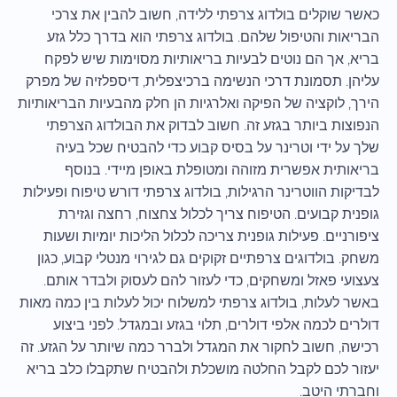
כאשר שוקלים בולדוג צרפתי ללידה, חשוב להבין את צרכי
הבריאות והטיפול שלהם. בולדוג צרפתי הוא בדרך כלל גזע
בריא, אך הם נוטים לבעיות בריאותיות מסוימות שיש לפקח
עליהן. תסמונת דרכי הנשימה ברכיצפלית, דיספלזיה של מפרק
הירך, לוקציה של הפיקה ואלרגיות הן חלק מהבעיות הבריאותיות
הנפוצות ביותר בגזע זה. חשוב לבדוק את הבולדוג הצרפתי
שלך על ידי וטרינר על בסיס קבוע כדי להבטיח שכל בעיה
בריאותית אפשרית מזוהה ומטופלת באופן מיידי. בנוסף
לבדיקות הווטרינר הרגילות, בולדוג צרפתי דורש טיפוח ופעילות
גופנית קבועים. הטיפוח צריך לכלול צחצוח, רחצה וגזירת
ציפורניים. פעילות גופנית צריכה לכלול הליכות יומיות ושעות
משחק. בולדוגים צרפתיים זקוקים גם לגירוי מנטלי קבוע, כגון
צעצועי פאזל ומשחקים, כדי לעזור להם לעסוק ולבדר אותם.
באשר לעלות, בולדוג צרפתי למשלוח יכול לעלות בין כמה מאות
דולרים לכמה אלפי דולרים, תלוי בגזע ובמגדל. לפני ביצוע
רכישה, חשוב לחקור את המגדל ולברר כמה שיותר על הגזע. זה
יעזור לכם לקבל החלטה מושכלת ולהבטיח שתקבלו כלב בריא
וחברתי היטב.