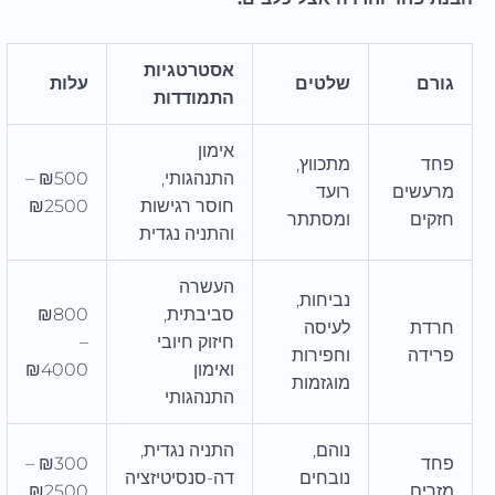
אסטרטגיות
גורם
שלטים
עלות
התמודדות
אימון
פחד
מתכווץ,
התנהגותי,
₪500 –
מרעשים
רועד
חוסר רגישות
₪2500
חזקים
ומסתתר
והתניה נגדית
העשרה
נביחות,
סביבתית,
₪800
חרדת
לעיסה
חיזוק חיובי
–
פרידה
וחפירות
ואימון
₪4000
מוגזמות
התנהגותי
נוהם,
התניה נגדית,
פחד
₪300 –
נובחים
דה-סנסיטיזציה
מזרים
₪2500