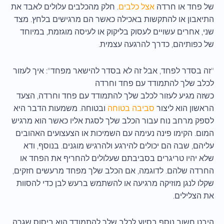
של פחד או חרדה
אצל כלבים
. חלק מהכלבים עלולים לאבד את
התיאבון או להתקשות באכילה כאשר הם מרגישים בלחץ. מצד
שני, אחרים עשויים לעסוק בליקוק או לעיסה מוגזמת, במיוחד
של כפותיהם, כדרך להרגעה עצמית.
"זה בסדר לפחד, אבל זה לא בסדר להישאר מפחד": איך לעזור
לכלב שלך להתמודד עם פחד וחרדה
כשזה מגיע לעזור לכלב שלך להתמודד עם פחד וחרדה, הצעד
הראשון הוא ליצור
סביבה בטוחה
ובטוחה. משמעות הדבר היא
לספק מרחב נוח עבור הכלב שלך לסגת אליו כאשר הוא מרגיש
המום. הקימו פינה נעימה עם השמיכות או הצעצועים האהובים
עליהם, שבה הם יכולים להירגע ולהרגיש מוגנים. בנוסף, ודא
שלא יהיו טריגרים בסביבתם שעלולים להחריף את הפחד או
החרדה שלהם. לדוגמה, אם הכלב שלך מפחד מרעשים חזקים,
שקלו לנגן מוזיקה מרגיעה או להשתמש ברעש לבן כדי להסוות
את הצלילים.
היבט חשוב נוסף בסיוע לכלב שלך להתמודד הוא ביסוס שגרה.