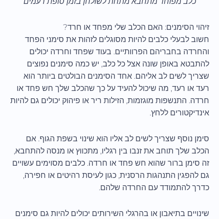
כלב מפוחד מתחבא מתחת לשולחן בזמן סופת רעמים
זיהוי הסימנים: האם הכלב שלי מפחד או חרד?
חשוב לבעלי כלבים להיות מסוגלים לזהות את סימני הפחד
והחרדה בחבריהם הפרוותיים. בעוד שפחד וחרדה יכולים
להתבטא באופן שונה אצל כל כלב, יש כמה סימנים נפוצים
שצריך לשים לב אליהם. אחד הסימנים הבולטים ביותר הוא
רעד או רעד, מה שיכול להעיד על כך שהכלב שלך חש פחד או
חרדה. התנשפות מוגזמות, הזילות ריר או פיהוק יכולים גם להיות
אינדיקטורים ללחץ.
סימן נוסף שצריך לשים לב אליו הוא שינוי בשפת הגוף. אם
הכלב שלך תוחב את זנבו בין רגליו, מתכווץ או מנסה להתחבא,
זה סימן ברור שהוא חש פחד או חרדה. כלבים מסוימים עשויים
גם להפגין התנהגות הרסנית, כגון לעיסת רהיטים או חפירה,
כדרך להתמודד עם החרדה שלהם.
שינויים בתיאבון או בהרגלי השירותים יכולים להיות גם סימנים