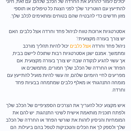
יכולים לעזור להרגיע את החרדה של הכלב שלהם. עם זאת, חיוני
להתייעץ עם הווטרינר שלך לפני הצגת כל טיפולים או תוספי
מזון חדשים כדי להבטיח שהם בטוחים ומתאימים לכלב שלך.
אסטרטגיות ארוכות טווח לניהול פחד וחרדה אצל כלבים: האם
יש צורך בעזרה מקצועית?
ניהול פחד וחרדה
אצל כלבים
יכול להיות תהליך מורכב
ומתמשך. אמנם ישנן אסטרטגיות רבות שתוכלו ליישם בבית,
אך עשוי להגיע לנקודה שבה יש צורך בעזרה מקצועית. אם
הפחד או החרדה של הכלב שלך חמורים, מתמשכים או
מפריעים לחיי היומיום שלהם, זה עשוי להיות מועיל להתייעץ עם
מומחה התנהגותי או מאלף כלבים שמתמחה בבעיות פחד
וחרדה.
איש מקצוע יכול להעריך את הצרכים הספציפיים של הכלב שלך
ולפתח תוכנית מותאמת אישית לשינוי התנהגות. יש להם את
המומחיות והניסיון לזהות את שורשי הפחד או החרדה של הכלב
שלך ולספק לך את הכלים והטכניקות לטפל בהם ביעילות. הם