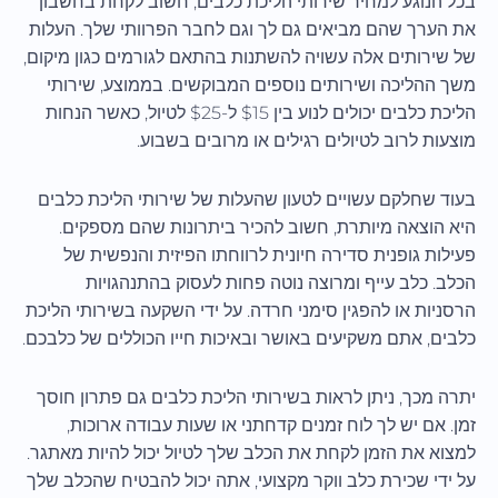
בכל הנוגע למחיר שירותי הליכת כלבים, חשוב לקחת בחשבון
את הערך שהם מביאים גם לך וגם לחבר הפרוותי שלך. העלות
של שירותים אלה עשויה להשתנות בהתאם לגורמים כגון מיקום,
משך ההליכה ושירותים נוספים המבוקשים. בממוצע, שירותי
הליכת כלבים יכולים לנוע בין $15 ל-$25 לטיול, כאשר הנחות
מוצעות לרוב לטיולים רגילים או מרובים בשבוע.
בעוד שחלקם עשויים לטעון שהעלות של שירותי הליכת כלבים
היא הוצאה מיותרת, חשוב להכיר ביתרונות שהם מספקים.
פעילות גופנית סדירה חיונית לרווחתו הפיזית והנפשית של
הכלב. כלב עייף ומרוצה נוטה פחות לעסוק בהתנהגויות
הרסניות או להפגין סימני חרדה. על ידי השקעה בשירותי הליכת
כלבים, אתם משקיעים באושר ובאיכות חייו הכוללים של כלבכם.
יתרה מכך, ניתן לראות בשירותי הליכת כלבים גם פתרון חוסך
זמן. אם יש לך לוח זמנים קדחתני או שעות עבודה ארוכות,
למצוא את הזמן לקחת את הכלב שלך לטיול יכול להיות מאתגר.
על ידי שכירת כלב ווקר מקצועי, אתה יכול להבטיח שהכלב שלך