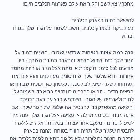
מחכה? צא לשם וחקור את עולם פארנות הכלבים היום!
להישאר בטוח בפארק הכלבים
בעת ביקור בפארק כלבים, חשוב לשמור על הגור שלך בטוח
ובריא.
הנה כמה עצות בטיחות שכדאי לזכור:
• השגיח תמיד על
הגור שלך בזמן שהוא משחק והתערב במידת הצורך. • היו
מודעים לכל סימני תוקפנות או מתח אצל הגור או חיות מחמד
אחרות. • ודא שלגור שלך יש חיסונים מעודכנים והוא עונד את
תג הזהות שלו. • שימו לב לסכנות כלשהן, כגון זכוכית שבורה או
חפצים חדים. • הביאו הרבה מים וחטיף בריא כדי לשמור על
לחות ולאנרגיה של הגור. • השתמש ברצועה בעת הכניסה
והיציאה מהפארק כדי להבטיח את שלומו של הגור שלך. • אם
אתה מבחין בסימני מחלה או פציעה אצל הגור שלך, פנה מיד
לטיפול וטרינרי. מעקב אחר עצות הבטיחות האלה יכול לעזור
להבטיח שלגור שלך תהיה חוויה בטוחה ומהנה בפארק
הכלבים. חשוב גם לזכור שלא כל גור מתאים לגינת כלבים. אם