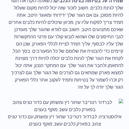
שמירה על בטיחות בגינת הכלבים:
כשאתה לוקח את הגור
שלך לגינת כלבים, חשוב לזכור שזה יכול להיות מקום שעלול
להיות מסוכן. גם אם הגור שלך ידידותי ומאוגד היטב, אתה
תמיד צריך לפקוח עליו עין, מכיוון שיכולים להיות כלבים אחרים
שאינם מתנהגים היטב. חשוב גם לוודא שהגור שלך מעודכן
לגבי החיסונים שלו ושהוא לובש קולר עם פרטי ההתקשרות
שלך עליו. לבסוף, עליך תמיד לציית לכללי הפארק, שכן הם
קיימים כדי להבטיח את שלומם של כל המעורבים. בסך הכל,
לקחת את הגור שלך לגינת כלבים יכולה להיות דרך מצוינת
להתאמן ולחבר את הגור שלך. עם המחקר הנכון, אתה יכול
למצוא פארק שמתאים גם לצרכים של הגור שלך וגם לצרכיך.
רק זכרו לשמור על בטיחות ותמיד לעקוב אחר כללי הפארק.
הגור שלך יודה לך על זה!
אילוסטרציה: לברדור רטריבר שחור רץ ומשחק עם כדור טניס
צהוב בפארק כלבים עשב מוקף בעצים.