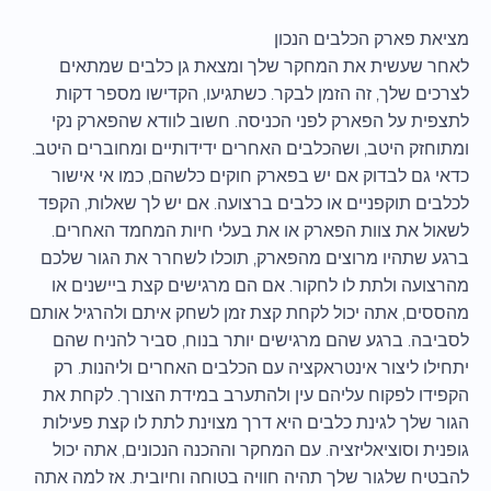
מציאת פארק הכלבים הנכון
לאחר שעשית את המחקר שלך ומצאת גן כלבים שמתאים
לצרכים שלך, זה הזמן לבקר. כשתגיעו, הקדישו מספר דקות
לתצפית על הפארק לפני הכניסה. חשוב לוודא שהפארק נקי
ומתוחזק היטב, ושהכלבים האחרים ידידותיים ומחוברים היטב.
כדאי גם לבדוק אם יש בפארק חוקים כלשהם, כמו אי אישור
לכלבים תוקפניים או כלבים ברצועה. אם יש לך שאלות, הקפד
לשאול את צוות הפארק או את בעלי חיות המחמד האחרים.
ברגע שתהיו מרוצים מהפארק, תוכלו לשחרר את הגור שלכם
מהרצועה ולתת לו לחקור. אם הם מרגישים קצת ביישנים או
מהססים, אתה יכול לקחת קצת זמן לשחק איתם ולהרגיל אותם
לסביבה. ברגע שהם מרגישים יותר בנוח, סביר להניח שהם
יתחילו ליצור אינטראקציה עם הכלבים האחרים וליהנות. רק
הקפידו לפקוח עליהם עין ולהתערב במידת הצורך. לקחת את
הגור שלך לגינת כלבים היא דרך מצוינת לתת לו קצת פעילות
גופנית וסוציאליזציה. עם המחקר וההכנה הנכונים, אתה יכול
להבטיח שלגור שלך תהיה חוויה בטוחה וחיובית. אז למה אתה