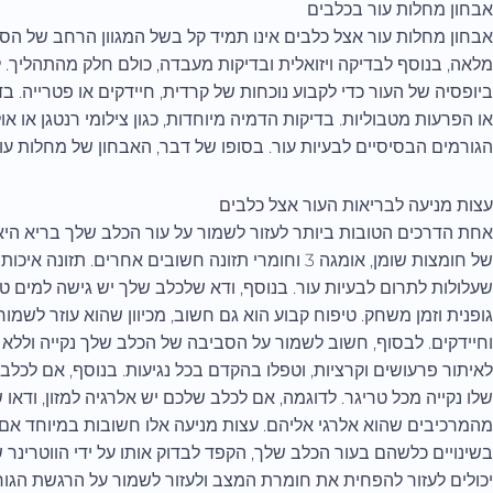
אבחון מחלות עור בכלבים
אבחון מחלות עור אצל כלבים אינו תמיד קל בשל המגוון הרחב של הסי
מלאה, בנוסף לבדיקה ויזואלית ובדיקות מעבדה, כולם חלק מהתהליך. לד
ביופסיה של העור כדי לקבוע נוכחות של קרדית, חיידקים או פטרייה. ב
או הפרעות מטבוליות. בדיקות הדמיה מיוחדות, כגון צילומי רנטגן או א
הגורמים הבסיסיים לבעיות עור. בסופו של דבר, האבחון של מחלות עו
עצות מניעה לבריאות העור אצל כלבים
אחת הדרכים הטובות ביותר לעזור לשמור על עור הכלב שלך בריא היא
של חומצות שומן, אומגה 3 וחומרי תזונה חשובים אחרים. 
שעלולות לתרום לבעיות עור. בנוסף, ודא שלכלב שלך יש גישה למים טר
גופנית וזמן משחק. טיפוח קבוע הוא גם חשוב, מכיוון שהוא עוזר לשמור
וחיידקים. לבסוף, חשוב לשמור על הסביבה של הכלב שלך נקייה וללא
לאיתור פרעושים וקרציות, וטפלו בהקדם בכל נגיעות. בנוסף, אם לכל
שלו נקייה מכל טריגר. לדוגמה, אם לכלב שלכם יש אלרגיה למזון, ודאו
מהמרכיבים שהוא אלרגי אליהם. עצות מניעה אלו חשובות במיוחד אם 
בשינויים כלשהם בעור הכלב שלך, הקפד לבדוק אותו על ידי הווטרינר 
יכולים לעזור להפחית את חומרת המצב ולעזור לשמור על הרגשת הגור 