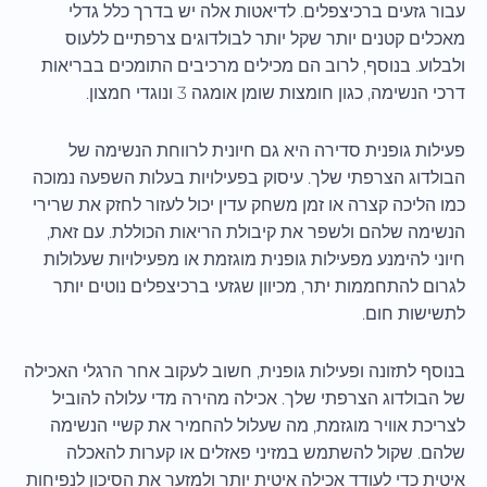
עבור גזעים ברכיצפלים. לדיאטות אלה יש בדרך כלל גדלי
מאכלים קטנים יותר שקל יותר לבולדוגים צרפתיים ללעוס
ולבלוע. בנוסף, לרוב הם מכילים מרכיבים התומכים בבריאות
דרכי הנשימה, כגון חומצות שומן אומגה 3 ונוגדי חמצון.
פעילות גופנית סדירה היא גם חיונית לרווחת הנשימה של
הבולדוג הצרפתי שלך. עיסוק בפעילויות בעלות השפעה נמוכה
כמו הליכה קצרה או זמן משחק עדין יכול לעזור לחזק את שרירי
הנשימה שלהם ולשפר את קיבולת הריאות הכוללת. עם זאת,
חיוני להימנע מפעילות גופנית מוגזמת או מפעילויות שעלולות
לגרום להתחממות יתר, מכיוון שגזעי ברכיצפלים נוטים יותר
לתשישות חום.
בנוסף לתזונה ופעילות גופנית, חשוב לעקוב אחר הרגלי האכילה
של הבולדוג הצרפתי שלך. אכילה מהירה מדי עלולה להוביל
לצריכת אוויר מוגזמת, מה שעלול להחמיר את קשיי הנשימה
שלהם. שקול להשתמש במזיני פאזלים או קערות להאכלה
איטית כדי לעודד אכילה איטית יותר ולמזער את הסיכון לנפיחות