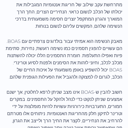
מתרחשת עקב שילוב של חריגות אנטומיות המגבילות את
יכולתו של הכלב לנשום כראוי. הנחיריים הצרים, החך הרך
המוארך והגרון המתקפל יוצרים חסימה משמעותית בדרכי
הנשימה שלהם, המקשים עליהם לנשום בנוחות.
מאבק הנשימה הוא אמיתי עבור בולדוגים צרפתיים עם BOAS.
הם עשויים להפגין תסמינים כמו נשימה רועשת, נחירות, סתימת
פיות ואפילו התעלפות. חומרת התסמינים הללו יכולה להשתנות
מכלב לכלב, וחיוני לזהות את הסימנים ולפנות לסיוע וטרינרי.
BOAS יכול להשפיע באופן משמעותי על איכות החיים של
הכלב, לגרום לו למצוקה ולהגביל את הפעילות הגופנית שלהם.
חשוב להבין ש-BOAS אינו מצב שניתן לרפא לחלוטין, אך ישנם
אמצעים שניתן לנקוט כדי לנהל ולהקל על התסמינים. במקרים
חמורים, התערבויות כירורגיות עשויות להיות מומלצות על ידי
וטרינר לתיקון חלק מהחריגות האנטומיות. ניתוחים אלו מטרתם
להרחיב את הנחיריים, לקצר את החיך הרך ולייצב את הגרון,
מה שמאפשר זרימת אוויר טובה יותר ושיפור נשימה.