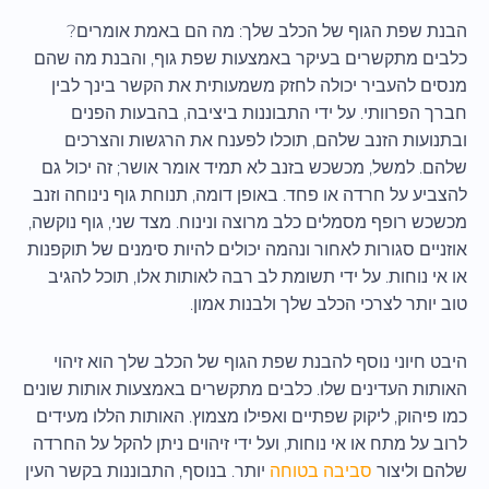
הבנת שפת הגוף של הכלב שלך: מה הם באמת אומרים?
כלבים מתקשרים בעיקר באמצעות שפת גוף, והבנת מה שהם
מנסים להעביר יכולה לחזק משמעותית את הקשר בינך לבין
חברך הפרוותי. על ידי התבוננות ביציבה, בהבעות הפנים
ובתנועות הזנב שלהם, תוכלו לפענח את הרגשות והצרכים
שלהם. למשל, מכשכש בזנב לא תמיד אומר אושר; זה יכול גם
להצביע על חרדה או פחד. באופן דומה, תנוחת גוף נינוחה וזנב
מכשכש רופף מסמלים כלב מרוצה ונינוח. מצד שני, גוף נוקשה,
אוזניים סגורות לאחור ונהמה יכולים להיות סימנים של תוקפנות
או אי נוחות. על ידי תשומת לב רבה לאותות אלו, תוכל להגיב
טוב יותר לצרכי הכלב שלך ולבנות אמון.
היבט חיוני נוסף להבנת שפת הגוף של הכלב שלך הוא זיהוי
האותות העדינים שלו. כלבים מתקשרים באמצעות אותות שונים
כמו פיהוק, ליקוק שפתיים ואפילו מצמוץ. האותות הללו מעידים
לרוב על מתח או אי נוחות, ועל ידי זיהוים ניתן להקל על החרדה
שלהם וליצור
סביבה בטוחה
יותר. בנוסף, התבוננות בקשר העין