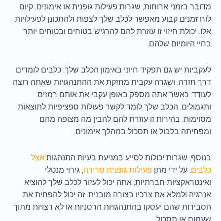
מדובר בזמני ארוחות, שגרות פעילות גופנית או אימונים, קיום
לוח זמנים קבוע מאפשר לכלב שלך לצפות ולהתכונן לפעילויות
אלו. יכולת חיזוי זו עוזרת להם להרגיש בטוחים ובטוחים יותר
בחיי היומיום שלהם.
לעקביות יש גם תפקיד חיוני באימון הכלב שלך. כלבים לומדים
דרך חזרה, ושגרה עקבית מחזקת את ההתנהגויות שאתה רוצה
לעודד. כאשר אתה מספק באופן עקבי את אותם רמזים
ותגמולים, הכלב שלך לומד לקשר פעולות ספציפיות לתוצאות
מסוימות. בהירות זו עוזרת להם להבין מה מצופה מהם
ומפחיתה בלבול או תסכול במהלך אימונים.
בנוסף, שגרות יכולות לסייע במניעת בעיות התנהגות
אצל
כלבים
. על ידי מתן
פעילות גופנית סדירה
, גירוי מנטלי
ואינטראקציות חברתיות, אתה יכול לעזור לכלב שלך להוציא
אנרגיה ולמלא את צרכיו בצורה מובנית. זה יכול להפחית את
הסבירות שהם יעסקו בהתנהגויות הרסניות או לא רצויות מתוך
שעמום או תסכול.