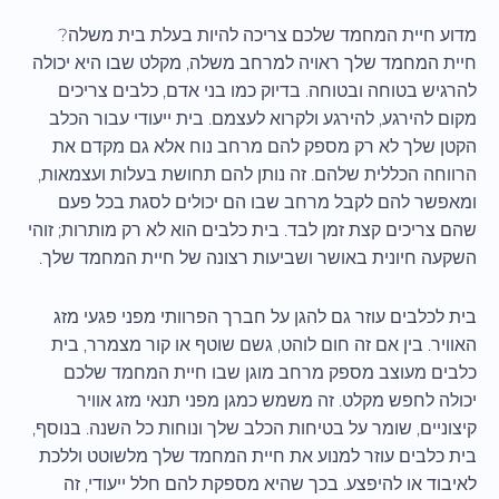
מדוע חיית המחמד שלכם צריכה להיות בעלת בית משלה?
חיית המחמד שלך ראויה למרחב משלה, מקלט שבו היא יכולה
להרגיש בטוחה ובטוחה. בדיוק כמו בני אדם, כלבים צריכים
מקום להירגע, להירגע ולקרוא לעצמם. בית ייעודי עבור הכלב
הקטן שלך לא רק מספק להם מרחב נוח אלא גם מקדם את
הרווחה הכללית שלהם. זה נותן להם תחושת בעלות ועצמאות,
ומאפשר להם לקבל מרחב שבו הם יכולים לסגת בכל פעם
שהם צריכים קצת זמן לבד. בית כלבים הוא לא רק מותרות; זוהי
השקעה חיונית באושר ושביעות רצונה של חיית המחמד שלך.
בית לכלבים עוזר גם להגן על חברך הפרוותי מפני פגעי מזג
האוויר. בין אם זה חום לוהט, גשם שוטף או קור מצמרר, בית
כלבים מעוצב מספק מרחב מוגן שבו חיית המחמד שלכם
יכולה לחפש מקלט. זה משמש כמגן מפני תנאי מזג אוויר
קיצוניים, שומר על בטיחות הכלב שלך ונוחות כל השנה. בנוסף,
בית כלבים עוזר למנוע את חיית המחמד שלך מלשוטט וללכת
לאיבוד או להיפצע. בכך שהיא מספקת להם חלל ייעודי, זה