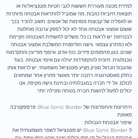
למידת מכונה מעוררת חששות לגבי הטיות פוטנציאליות או
תוצאות חיוביות כוזבות, מה שמוביל להתראות אבטחה מיותרות
או לאפליה של קבוצות מסוימות של אנשים. חשוב להכיר בכך
ששום אמצעי אבטחה אחד לא יכול לספק ערובה מוחלטת
לבטיחות. יש לראות בו כלי משלים לתשתית האבטחה הקיימת
ולא כפתרון עצמאי. גישה הוליסטית המשלבת אמצעי אבטחה
שונים, כגון מחסומים פיזיים, כוח אדם, איסוף מודיעין והתקדמות
טכנולוגית, חיונית להתמודדות יעילה עם איומי אבטחה. בעוד
שהגבול הכחול סוניק מציע פוטנציאל משמעותי, יש לראות אותו
כחלק מאסטרטגיה רחבה יותר מאשר פתרון אחד שמתאים
לכולם. על ידי הכרה במגבלותיה ובחינת גישה מקיפה, אנו
יכולים לפעול להשגת חברה בטוחה ומכילה יותר.
היתרונות והחסרונות של Blue Sonic Border: פרספקטיבה
מאוזנת
שיפור אבטחת הגבולות:
ל-Blue Sonic Border יש פוטנציאל לשפר משמעותית את
אבטחת הגבול על ידי מתן יכולות ניטור וזיהוי בזמן אמת. עם