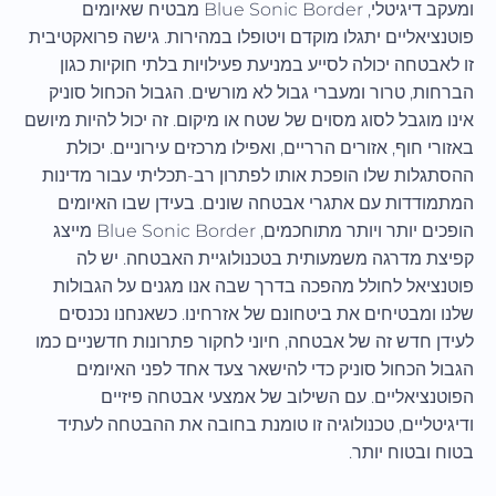
ומעקב דיגיטלי, Blue Sonic Border מבטיח שאיומים
פוטנציאליים יתגלו מוקדם ויטופלו במהירות. גישה פרואקטיבית
זו לאבטחה יכולה לסייע במניעת פעילויות בלתי חוקיות כגון
הברחות, טרור ומעברי גבול לא מורשים. הגבול הכחול סוניק
אינו מוגבל לסוג מסוים של שטח או מיקום. זה יכול להיות מיושם
באזורי חוף, אזורים הרריים, ואפילו מרכזים עירוניים. יכולת
ההסתגלות שלו הופכת אותו לפתרון רב-תכליתי עבור מדינות
המתמודדות עם אתגרי אבטחה שונים. בעידן שבו האיומים
הופכים יותר ויותר מתוחכמים, Blue Sonic Border מייצג
קפיצת מדרגה משמעותית בטכנולוגיית האבטחה. יש לה
פוטנציאל לחולל מהפכה בדרך שבה אנו מגנים על הגבולות
שלנו ומבטיחים את ביטחונם של אזרחינו. כשאנחנו נכנסים
לעידן חדש זה של אבטחה, חיוני לחקור פתרונות חדשניים כמו
הגבול הכחול סוניק כדי להישאר צעד אחד לפני האיומים
הפוטנציאליים. עם השילוב של אמצעי אבטחה פיזיים
ודיגיטליים, טכנולוגיה זו טומנת בחובה את ההבטחה לעתיד
בטוח ובטוח יותר.