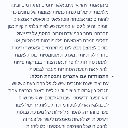
בזמן אמת וזיהוי איומים. אלגוריתמים מתקדמים ובינה
מלאכותית יכולים לנתח כמויות עצומות של נתונים כדי
לזהות סיכוני אבטחה פוטנציאליים ולאפשר אמצעים
יזומים. זה יכול לסייע במניעת פעילויות בלתי חוקיות כגון
הברחה, סחר בבני אדם וטרור. בנוסף, על ידי ייעול
תהליכי המכס באמצעות פלטפורמות דיגיטליות, אנו
יכולים לצמצם מכשולים ביורוקרטיים ולאפשר זרימות
סחר חלקות יותר. מערכות אוטומטיות יכולות לאמת
ולאמת סחורות, להפחית את הצורך בבדיקות פיזיות
ולהאיץ את תנועת הסחורות מעבר לגבולות.
התמודדות עם אתגרים והבטחת הכלה:
עם זאת, ישנם אתגרים שיש לטפל בהם בעת טשטוש
הגבול בין גבולות פיזיים ודיגיטליים. דאגה מרכזית אחת
היא הפער הדיגיטלי, שבו לא לכולם יש גישה שווה
לטכנולוגיה או לפלטפורמות דיגיטליות. זה יכול ליצור
פערים והדרה, להפריע ליעילות של מערכת גבולות
דיגיטלית. יש לעשות מאמצים לגשר על פער זה
ולהבטיח שכל הפרטים והעסקים יוכלו ליהנות