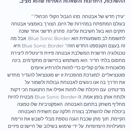
ההשלכות, היתרונות והשאלות האתיות שהוא מציב.
"עידן חדש של אבטחה: מהו הגבול הקולי הכחול?"
בעולם המתפתח במהירות של היום, הצורך באמצעי אבטחה
חזקים הוא בעל חשיבות עליונה. פתרון חדשני אחד שזכה
לתשומת לב משמעותית הוא Blue Sonic Border. אבל מה
זה בעצם הקונספט החדש הזה? Blue Sonic Border היא
טכנולוגיה חדשנית המשלבת אבטחה פיזית ודיגיטלית ליצירת
מחסום בלתי חדיר. הוא משתמש בחיישנים מתקדמים, בינה
מלאכותית וגלים קוליים כדי לזהות ולהרתיע איומים
פוטנציאליים. למערכת מהפכנית זו יש פוטנציאל להגדיר מחדש
את הדרך בה אנו ניגשים לאבטחת גבולות ולשמור על
מדינותינו. עם היכולת שלו לזהות אפילו את התנועות הכי דקות
ולנתח אותן בזמן אמת, ה-Blue Sonic Border מבטיח להיות
מחליף משחק בתחום האבטחה. האפקטיביות שלו טמונה
ביכולת שלו להשתלב בצורה חלקה עם תשתית האבטחה
הקיימת, תוך מתן שכבת הגנה נוספת מבלי לשבש את זרימת
הפעילויות היומיומיות. על ידי שימוש בשילוב של חיישנים פיזיים