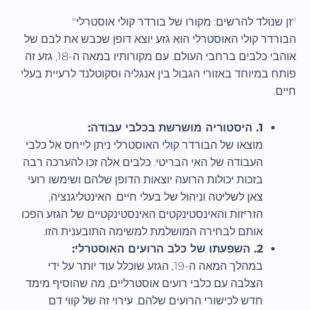
"זן שנולד להרשים: מקורו של בורדר קולי אוסטרלי"
הבורדר קולי האוסטרלי הוא גזע יוצא דופן שכבש את לבם של
אוהבי כלבים ברחבי העולם. עם מקורותיו במאה ה-18, גזע זה
פותח במיוחד באזורי הגבול בין אנגליה וסקוטלנד לרעיית בעלי
חיים.
1. היסטוריה מושרשת בכלבי עבודה:
מוצאו של הבורדר קולי האוסטרלי ניתן לייחס אל כלבי
העבודה של האי הבריטי. כלבים אלה זכו להערכה רבה
בזכות יכולות הרועה יוצאות הדופן שלהם ושימשו רועי
צאן לשליטה וניהול של בעלי חיים. האינטליגנציה,
הזריזות והאינסטינקטים האינסטינקטיים של הגזע הפכו
אותם לבחירה המושלמת למשימה התובענית הזו.
2. השפעתו של כלב הרועים האוסטרלי:
במהלך המאה ה-19, הגזע שוכלל עוד יותר על ידי
הצלבה עם כלבי רועים אוסטרליים, מה שהוסיף מימד
חדש לכישורי הרועים שלהם. עירוי זה של קווי דם