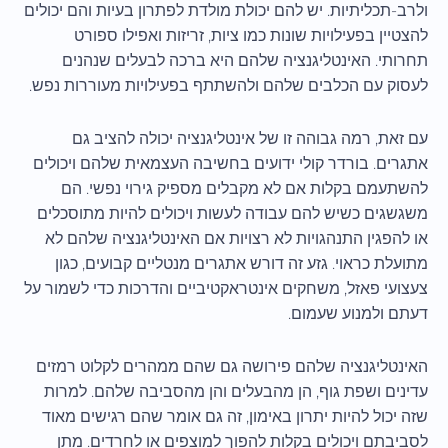
ולרב-תכליתיות. יש להם יכולת מולדת לפתרון בעיות והם יכולים
להצטיין בפעילויות שונות כמו ציות, זריזות ואפילו ספורט
תחרותי. האינטליגנציה שלהם היא ברכה לבעלים שנהנים
לעסוק עם הכלבים שלהם ולהשתתף בפעילויות מעוררות נפש.
עם זאת, רמה גבוהה זו של אינטליגנציה יכולה להציב גם
אתגרים. בורדר קולי ידועים בחשיבה העצמאית שלהם ויכולים
להשתעמם בקלות אם לא מקבלים מספיק גירוי נפשי. הם
משגשגים כשיש להם עבודה לעשות ויכולים להיות מתוסכלים
או להפגין התנהגויות לא רצויות אם האינטליגנציה שלהם לא
מתועלת כראוי. גזע זה דורש אתגרים מנטליים קבועים, כגון
צעצועי פאזל, משחקים אינטראקטיביים והדרכות כדי לשמור על
דעתם ולמנוע שעמום.
האינטליגנציה שלהם פירושה גם שהם ממהרים לקלוט רמזים
עדינים ושפת גוף, הן מהבעלים והן מהסביבה שלהם. למרות
שזה יכול להיות יתרון באימון, זה גם אומר שהם רגישים מאוד
לסביבתם ויכולים בקלות להפוך למוצפים או לחרדים. מתן