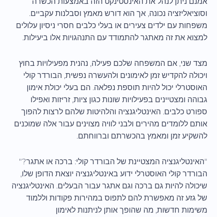
אמנם ניתן לנהל את האינסטינקט הזה באמצעות הכשרה
וסוציאליזציה נכונה, אך הוא דורש מאמץ וסבלנות עקביים.
משפחות עם ילדים צעירים או בעלי כלבים חסרי ניסיון עלולים
למצוא את זה מאתגר להתמודד עם התנהגויות אלו ביעילות.
מצד שני, אם המשפחה שלכם פעילה, נהנית מפעילויות בחוץ
ויכולה להקדיש זמן לאימונים ולהעשרה נפשית, הבורדר קולי
האוסטרלי יכול להיות תוספת נפלאה. הם בעלי יכולת אימון
גבוהה ומצטיינים בפעילויות שונות כגון ציות, זריזות ואפילו
ספורט כלבים. האינטליגנציה והלהיטות שלהם לרצות להפוך
אותם ללומדים מהירים ולבני לוויה מצוינים עבור אלה שמוכנים
להשקיע זמן ומאמץ בהכשרתם וברווחתם.
"האינטליגנציה המצטיינת של הבורדר קולי: ברכה או אתגר?"
הבורדר קולי האוסטרלי ידוע באינטליגנציה יוצאת הדופן שלו,
שיכולה להיות גם ברכה וגם אתגר עבור הבעלים. האינטליגנציה
של גזע זה מאפשרת להם לתפוס במהירות פקודות וללמוד
משימות חדשות, מה שהופך אותן לניתנות לאימון