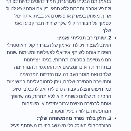
בנאמנותם הבלתי מעורערת, תמיד להוטים להיות לצידך
ולהציע אהבה וחברות ללא תנאי. בין אם אתה יוצא לטיול
ארוך, משחק בפארק או פשוט נרגע בבית, אתה יכול
לסמוך על הבורדר קולי שלך שיהיה חבר קבוע ונאמן
שלך.
2. שותף רב תכליתי ואמין:
האינטליגנציה ויכולת האימון של הבורדר קולי האוסטרלי
הופכות אותם לשותף אידיאלי לפעילויות ומשימות שונות.
הם מצטיינים בספורט תחרותי, בניסויי צייתנות
ובתחרויות רועים, ומציגים את האתלטיות המדהימה
שלהם ואת מוסר העבודה. עם הזריזות המדהימה
והחשיבה המהירה שלהם, ניתן לסמוך עליהם במשימות
כמו חיפוש והצלה, עבודה טיפולית ואפילו ככלבי סיוע.
הרבגוניות שלהם כשותף היא ללא תחרות, מה שהופך
אותם לבחירה מצוינת עבור יחידים או משפחות
המחפשות בן לוויה פעיל ומעורב.
3. חלק בלתי נפרד מהמשפחה שלך:
הבורדר קולי האוסטרלי משגשג בהיותו משתתף פעיל