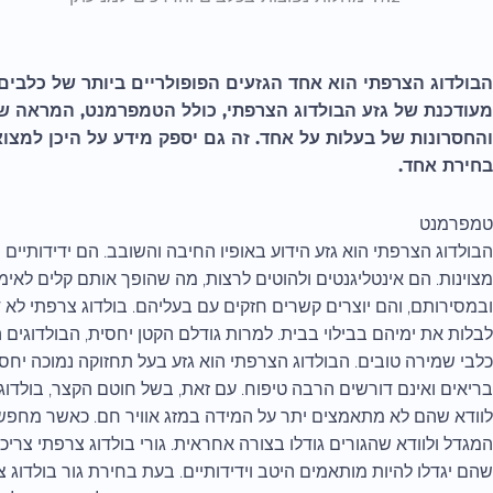
הבולדוג הצרפתי הוא אחד הגזעים הפופולריים ביותר של כלבים
מעודכנת של גזע הבולדוג הצרפתי, כולל הטמפרמנט, המראה של
והחסרונות של בעלות על אחד. זה גם יספק מידע על היכן למצו
בחירת אחד.
טמפרמנט
הבולדוג הצרפתי הוא גזע הידוע באופיו החיבה והשובב. הם ידידותיים
מצוינות. הם אינטליגנטים ולהוטים לרצות, מה שהופך אותם קלים לאימו
ובמסירותם, והם יוצרים קשרים חזקים עם בעליהם. בולדוג צרפתי לא ד
לבלות את ימיהם בבילוי בבית. למרות גודלם הקטן יחסית, הבולדוגים 
כלבי שמירה טובים. הבולדוג הצרפתי הוא גזע בעל תחזוקה נמוכה יחס
בריאים ואינם דורשים הרבה טיפוח. עם זאת, בשל חוטם הקצר, בולדוג 
לוודא שהם לא מתאמצים יתר על המידה במזג אוויר חם. כאשר מחפשי
המגדל ולוודא שהגורים גודלו בצורה אחראית. גורי בולדוג צרפתי צר
שהם יגדלו להיות מותאמים היטב וידידותיים. בעת בחירת גור בולדוג 