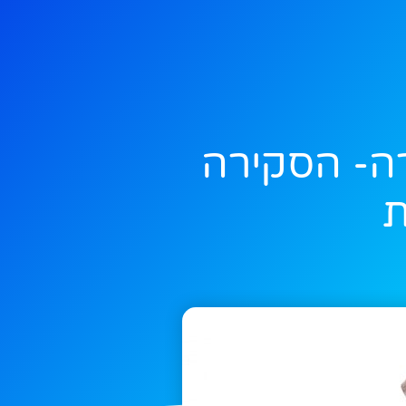
רה- הסקירה
ת