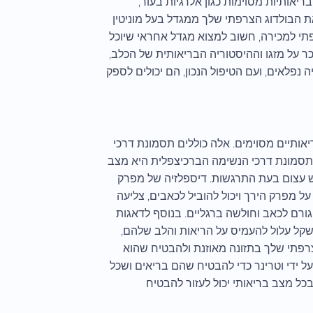
ריאותיות מסוימות כגון אלרגיות בעור,
את הבולדוג הצרפתי שלך ממגדל בעל מוניטין
תי למכירה, חשוב למצוא מגדל אחראי שיוכל
ר על מזגו וההיסטוריה הבריאותית של הכלב,
יה נפלאים, ועם הטיפול הנכון, הם יכולים לספק
יאותיים מסוימים. אלה כוללים תסמונת דרכי
י. תסמונת דרכי הנשימה הברכיצפלית היא מצב
עש עצום בעת התרגשות. דיספלזיה של מפרק
על מפרק הירך ויכול להוביל לכאבים, צליעה
גורם לכאב וחולשה ברגליים. בנוסף לדאגות
משקל עלול להעמיס על הריאות והלב שלהם,
צרפתי שלך בתזונה מאוזנת ולהבטיח שהוא
 ידי וטרינר כדי להבטיח שהם בריאים ושכל
כל מצב בריאותי יכול לעזור להבטיח