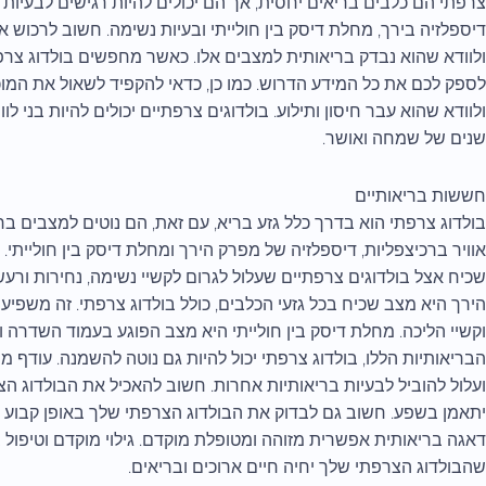
צרפתי הם כלבים בריאים יחסית, אך הם יכולים להיות רגישים לבעיות ב
דיספלזיה בירך, מחלת דיסק בין חולייתי ובעיות נשימה. חשוב לרכוש 
ולוודא שהוא נבדק בריאותית למצבים אלו. כאשר מחפשים בולדוג צרפ
לספק לכם את כל המידע הדרוש. כמו כן, כדאי להקפיד לשאול את המוכ
ולוודא שהוא עבר חיסון ותילוע. בולדוגים צרפתיים יכולים להיות בני לוו
שנים של שמחה ואושר.
חששות בריאותיים
בולדוג צרפתי הוא בדרך כלל גזע בריא, עם זאת, הם נוטים למצבים בר
אוויר ברכיצפליות, דיספלזיה של מפרק הירך ומחלת דיסק בין חוליית
שכיח אצל בולדוגים צרפתיים שעלול לגרום לקשיי נשימה, נחירות ור
הירך היא מצב שכיח בכל גזעי הכלבים, כולל בולדוג צרפתי. זה משפיע 
וקשיי הליכה. מחלת דיסק בין חולייתי היא מצב הפוגע בעמוד השדרה ו
הבריאותיות הללו, בולדוג צרפתי יכול להיות גם נוטה להשמנה. עודף 
ועלול להוביל לבעיות בריאותיות אחרות. חשוב להאכיל את הבולדוג ה
יתאמן בשפע. חשוב גם לבדוק את הבולדוג הצרפתי שלך באופן קבוע על
דאגה בריאותית אפשרית מזוהה ומטופלת מוקדם. גילוי מוקדם וטיפול ב
שהבולדוג הצרפתי שלך יחיה חיים ארוכים ובריאים.