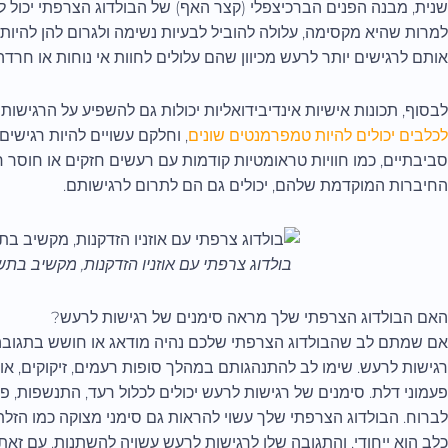
שנית, מבנה הפנים הברכיצפלי (קצר האף) של הבולדוג הצרפתי יכול לש
למרות שהיא מקסימה, עלולה להוביל לבעיות נשימה ולגרום להן להיות מ
אותם לרגישים יותר לרעש מכיוון שהם עלולים לחוות אי נוחות או חרד
לבסוף, תכונות אישיות אינדיבידואליות יכולות גם להשפיע על הרגישות 
לכלבים יכולים להיות טמפרמנטים שונים
, וחלקם עשויים להיות רגישים
סביבתיים, כמו חוויות טראומטיות קודמות עם רעשים חזקים או חוסר
החיברות המוקדמת שלהם, יכולים גם הם לתרום לרגישותם.
בולדוג צרפתי עם אוזניו הזדקנות, מקשיב בת
האם הבולדוג הצרפתי שלך מראה סימנים של רגישות לרעש?
אם שמתם לב שהבולדוג הצרפתי שלכם נהיה מודאג או חושש בתגובה ל
רגישות לרעש. שימו לב להתנהגותם במהלך סופות רעמים, זיקוקים, או א
פעמוני דלת. סימנים של רגישות לרעש יכולים לכלול רעד, התנשפות, פס
לברוח. הבולדוג הצרפתי שלך עשוי להראות גם סימני מצוקה כמו הזלת 
כלב הוא ייחודי, והתגובה שלו לרגישות לרעש עשויה להשתנות. עם זאת