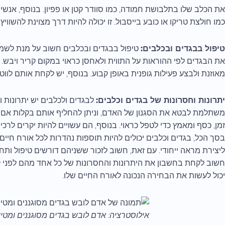
את הכלב שלו בתלבושת חמודה, כמו סוודר קטן או פפיון. בנוסף, אנשי
כמו חולצת טריקו או כובע בייסבול. זו יכולה להיות דרך מצוינת להשווי
טיפול בבגדים ובכלבים:
טיפול בבגדים ובכלבים חשוב על מנת לשמו
את הבגדים לפי ההוראות על התווית ולאחסן כראוי במקום קריר ויבש. 
מאוזנת ולבצע פעילות גופנית באופן קבוע. בנוסף, יש לקחת אותם לווטר
יתרונות וחסרונות של בגדים וכלבים:
לבגדים ולכלבים יש יתרונות ו
משתלמת לבטא את הסגנון של האדם, וניתן להחליף אותם בקלות אם 
זמן, כסף ומאמץ כדי לטפל כראוי. בנוסף, הם עשויים להיות יקרים לרכי
בסך הכל, בגדים וכלבים יכולים להיות תוספות נהדרות לכל אורח חיי
ליצירת מראה ייחודי. עם זאת, חשוב לזכור ששניהם דורשים טיפול ותח
חשוב לקחת בחשבון את היתרונות והחסרונות של כל אחד מהם לפני ק
יכול לעשות את הבחירה הנכונה לאורח החיים שלו.
אילוסטרציה: אדם לובש בגדים מסוגננים ומטיי