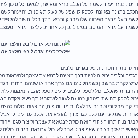
וחיסונים. זה יעזור לשמור על הכלב בריא ומאושר, ולמזער כל סיכון לזי
הכלב בתזונה מאוזנת ולספק לו שפע של פעילות גופנית. זה יעזור לשמו
לשמור על מראה הפרווה שלו מבריק ובריא. בסך הכל, חשוב להקפיד על
לשמור על מראה המיטב. בטיפול נכון כל אחד יכול ליצור מראה מעוצב ו
אילוסטרציה: אדם לובש חולצה עם ל
היתרונות והחסרונות של בגדים וכלבים
בגדים וכלבים יכולים להיות דרך מצוינת לבטא את עצמך ולהיראות מסוג
שיש לקחת בחשבון כשמחליטים אם צריך אחד או שניהם. היתרון הגדו
והחברות שהכלב יכול לספק. כלבים יכולים לספק אהבה ונאמנות ללא ת
יכול לספק תחושת ביטחון, כמו גם לעזור לשמור אותך פעיל ולקדם הרגל
די יקר. מביקורי וטרינר ועד לעלויות מזון וטיפוח, ההוצאות יכולות לה
אחריות שמגיעה עם כלב, כגון צורך להוציא את הכלב לטיולים, להאכיל 
לבגדים, היתרון העיקרי הוא היכולת לבטא את עצמך וליצור סגנון ייחוד
האישיות שלך בצורה שאף פריט אחר לא יכול. עם זאת, בגדים יכולים לה
בטרנדים האחרונים. בסך הכל, חשוב לקחת בחשבון גם את היתרונות 