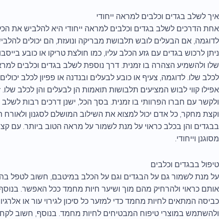
איך לשלב בגדים וכלבים למראה ייחודי
אחת הדרכים לשלב בגדים וכלבים למראה ייחודי היא להלביש את הכ
לדוגמה, אם הבעלים לובש תלבושת מבריקה ונועזת, הם יכולים להלב
ניתן לרכוש בגדים עם גזע הכלב עליו, כמו חולצת טריקו או כובע בייסבול
שלו ולהשמיע הצהרה בו זמנית. דרך נוספת לשלב בגדים וכלבים למראה
לכלב שלו. לדוגמה, צעיף או כובע לבעלים ובנדנה או פפיון לכלב יכולים
אפילו קווי לבוש המציעים תלבושות תואמות הן לבעלים והן לכלב שלו. זו
ולקשר עם חברו הפרוותי בו זמנית. בסך הכל, ישנן דרכים רבות לשלב ב
וקצת מחקר, כל אדם יכול למצוא את השילוב המושלם לסגנון ולאורח הח
בבגדים והן בכלב כראוי על מנת לשמור על מראה הטוב ביותר. עם קצת ת
מסוגנן וייחודי.
טיפול בבגדים וכלבים
על מנת לשמור גם על הבגדים וגם על הכלב במיטבם, חשוב לטפל בהם 
אותם כראוי ולהרחיק מהם מוך ושיער חיות מחמד ככל האפשר. בנוסף,
כביסה המתאים לחיות מחמד כדי למזער כל סיכון לגירוי עור או אלרגי
ולהשתמש במוצרי טיפוח המבטיחים לחיות מחמד. בנוסף, חשוב לקחת