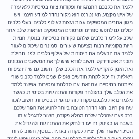
ללמד את כלבכם התנהגויות ופקודות ציות בסיסיות ללא עזרה
של איש מקצוע. האינטרנט הוא מקור נהדר למידע חינמי, ויש
מגוון אתרים המספקים עצות ועצות לאילוף כלבים. בעלי כלבים
יכולים גם לחפש ספרים וסרטונים המספקים הוראות שלב אחר
שלב על לימוד כלבים שלהם פקודות בסיסיות. בנוסף, חנויות
חיות מקומיות רבות מציעות שיעורים וסמינרים שיכולים לעזור
ללמד את הבעלים את היסודות של אילוף כלבים. לפני תחילת
תוכנית אוטודידקט, חשוב לוודא שיש לך את המשאבים הנכונים
ואת הזמן להקדיש ללמד את הכלב שלך. חשוב גם שיהיו ציפיות
ריאליות; זה יכול לקחת חודשים ואפילו שנים ללמד כלב כישורי
צייתנות בסיסיים. עם זאת, עם סבלנות ומסירות, אפשר ללמד
את הכלב שלך בהצלחה פקודות והתנהגויות בסיסיות. כאשר
מלמדים את כלבכם פקודות והתנהגויות בסיסיות, חשוב לזכור
שחיזוק חיובי הוא הדרך הטובה ביותר להניע את הגור שלכם.
בכל פעם שהכלב שלכם ממלא פקודה, חשוב לתגמל אותו
בשבח או בפינוק. זה יעזור לחזק את ההתנהגות ולהגדיל את
הסיכוי שהגור שלך יציית לפקודה בעתיד. בנוסף, חשוב להיות
עקבי באילוף שלך ולהיות סבלני עם הגור שלך בזמן שהוא לומד.