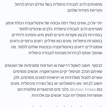
מתאימים לרוב לעבודה טיפולית בשל גודלם הניתן לניהול
והזריזות הפיזית שלהם.
יתר על כן, גזעים בעלי רמה גבוהה של אינטליגנציה ויכולת אימון
מועדפים לרוב לעבודה טיפולית. כלבים שיכולים ללמוד
במהירות ולבצע פקודות חיוניים למתן סיוע ותמיכה ליחידים
במסגרות טיפוליות. גזעים כמו פודלים, רועים גרמניים ורועים
אוסטרליים ידועים באינטליגנציה ובנכונות שלהם ללמוד, מה
שהופך אותם לבחירות מצוינות לעבודה טיפולית.
לבסוף, חשוב לשקול דרישות או העדפות ספציפיות של האנשים
שאיתם הכלב הטיפולי יקיים אינטראקציה. אנשים מסוימים
עשויים לסבול מאלרגיות או רגישויות לגזעים מסוימים, ולכן
חשוב לבחור גזע היפואלרגני או בעל נשירה מינימלית. גזעים
כמו Bichon Frises, כלבי מים פורטוגזיים ומלטזית הם
אפשרויות פופולריות עבור אנשים עם אלרגיות.