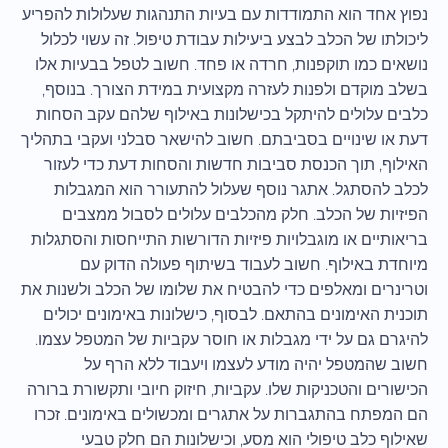
נפוץ אחד הוא התמודדות עם בעיות התנהגות שעלולות להפריע
ליכולתו של הכלב לבצע ביעילות עבודת טיפול. זה עשוי לכלול
נושאים כמו תוקפנות, חרדה או פחד. חשוב לטפל בבעיות אלו
בשלב מוקדם ולפנות לעזרה מקצועית במידת הצורך. בנוסף,
כלבים עלולים להיתקל בכישלונות באילוף שלהם עקב הסחות
דעת או שינויים בסביבתם. חשוב להישאר סבלני ועקבי בתהליך
האילוף, תוך הכנסת סביבות חדשות והסחות דעת כדי לעזור
לכלב להסתגל. אתגר נוסף שעלול להתעורר הוא המגבלות
הפיזיות של הכלב. חלק מהכלבים עלולים לסבול ממצבים
בריאותיים או מוגבלויות פיזיות הדורשות התייחסות והסתגלות
מיוחדת באילוף. חשוב לעבוד בשיתוף פעולה הדוק עם
וטרינרים ומאלפים כדי להבטיח את שלומו של הכלב ולשנות את
תוכנית האימונים בהתאם. לבסוף, כישלונות באימונים יכולים
להיגרם גם על ידי מגבלות או חוסר עקביות של המטפל עצמו.
חשוב שהמטפל יהיה מודע לעצמו ויעבוד ללא הרף על
הכישורים והטכניקות שלו. עקביות, חיזוק חיובי ותקשורת ברורה
הם המפתח בהתגברות על אתגרים ומכשולים באימונים. זכרו
שאילוף כלב טיפולי הוא מסע, וכישלונות הם חלק טבעי