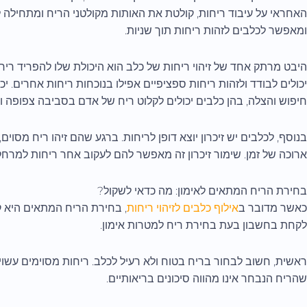
האחראי על עיבוד ריחות, קולטת את האותות מקולטני הריח ומתחילה ל
ומאפשר לכלבים לזהות ריחות תוך שניות.
היבט מרתק אחד של זיהוי ריחות של כלב הוא היכולת שלו להפריד ריח
יכולים לבודד ולזהות ריחות ספציפיים אפילו בנוכחות ריחות אחרים. י
חיפוש והצלה, בהן כלבים יכולים לקלוט ריח של אדם בסביבה צפופה וכ
בנוסף, לכלבים יש זיכרון יוצא דופן לריחות. ברגע שהם זיהו ריח מסוים
ארוכה של זמן. שימור זיכרון זה מאפשר להם לעקוב אחר ריחות למרחק
בחירת הריח המתאים לאימון: מה כדאי לשקול?
כאשר מדובר ב
אילוף כלבים לזיהוי ריחות
, בחירת הריח המתאים היא 
לקחת בחשבון בעת בחירת ריח למטרות אימון.
ראשית, חשוב לבחור בריח בטוח ולא רעיל לכלב. ריחות מסוימים עשויים 
שהריח הנבחר אינו מהווה סיכונים בריאותיים.