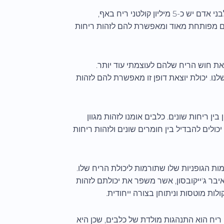
לכלבים יש חוש ריח מדהים שעולה על שלנו בפער משמעותי. בעוד שלבני אדם יש כ-5 מיליון קולטני ריח באף,
יח שלהם מפותחת מאוד ומאפשרת להם לזהות ריחות
את חוש הריח שלהם לעוצמתי עוד יותר.
 ההערכה היא שחוש הריח של הכלב רגיש עד פי 100,000 משלנו. יכולת יוצאת דופן זו מאפשרת להם לזהות
ן ריחות שונים. כלבים אומנו לזהות מגוון
יכולים להבדיל בין חומרים שונים ולזהות ריחות
ת הגופניות שלו שתורמות ליכולת הריח שלו.
איבר vomeronasal, הידוע גם בשם איבר ג'ייקובסון, אשר משפר את יכולתם לזהות
לות מוטסות וניתוחן בצורה ייחודית.
ריח הוא התנהגות מולדת של כלבים, שכן היא