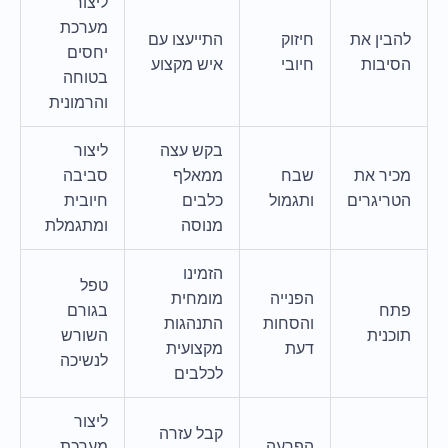
ליצור
מערכת
להבין את
חיזוק
התייעצו עם
יחסים
הסיבות
חיובי
איש מקצוע
בטוחה
והרמונית
בקש עצה
ליצור
מכיר את
שבח
ממאלף
סביבה
הטריגרים
ותגמול
כלבים
חיובית
מנוסה
ומתגמלת
הזמינו
טפל
הפנייה
מומחית
פתח
בגורם
והסחות
התנהגות
תוכנית
השורש
דעת
מקצועית
לנשיכה
לכלבים
ליצור
קבל עזרה
הפרעה
מערכת